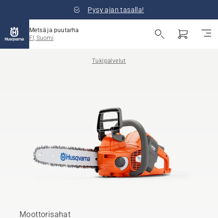
Pysy ajan tasalla!
Metsä ja puutarha
FI, Suomi
Tukipalvelut
Moottorisahat