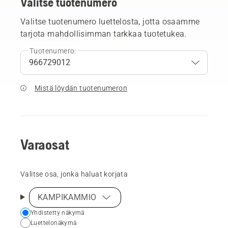
Valitse tuotenumero
Valitse tuotenumero luettelosta, jotta osaamme
tarjota mahdollisimman tarkkaa tuotetukea.
Tuotenumero:
Mistä löydän tuotenumeron
Varaosat
Valitse osa, jonka haluat korjata
KAMPIKAMMIO
Choose
Yhdistetty näkymä
Luettelonäkymä
your