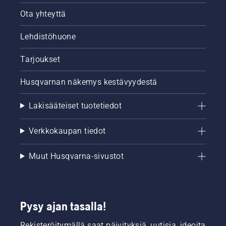
Ota yhteyttä
Lehdistöhuone
Tarjoukset
Husqvarnan näkemys kestävyydestä
Lakisääteiset tuotetiedot
Verkkokaupan tiedot
Muut Husqvarna-sivustot
Pysy ajan tasalla!
Rekisteröitymällä saat päivityksiä, uutisia, ideoita