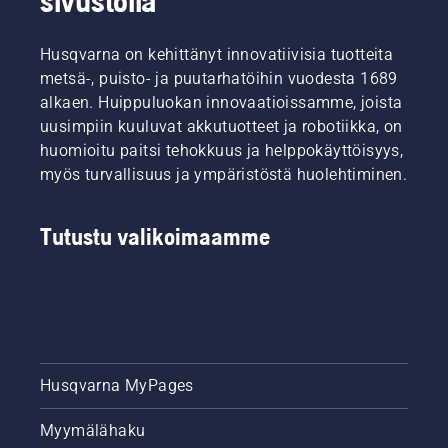
sivustolla
Husqvarna on kehittänyt innovatiivisia tuotteita
metsä-, puisto- ja puutarhatöihin vuodesta 1689
alkaen. Huippuluokan innovaatioissamme, joista
uusimpiin kuuluvat akkutuotteet ja robotiikka, on
huomioitu paitsi tehokkuus ja helppokäyttöisyys,
myös turvallisuus ja ympäristöstä huolehtiminen.
Tutustu valikoimaamme
Husqvarna MyPages
Myymälähaku