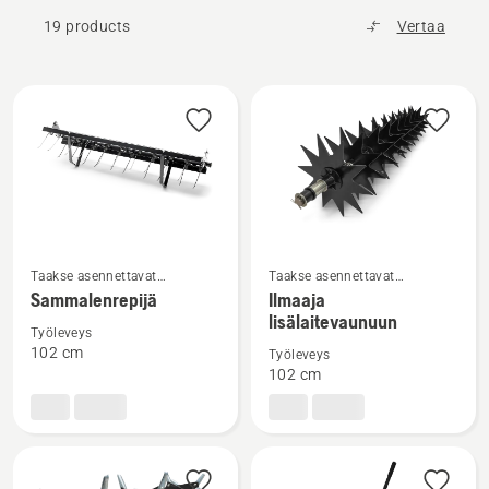
19 products
Vertaa
Kaikki
tuotteet
Katso
Katso
Taakse asennettavat
Taakse asennettavat
lisälaitteet
lisälaitteet
lisätietoja
lisätietoja
Sammalenrepijä
Ilmaaja
lisälaitevaunuun
tuotteesta
tuotteesta
Työleveys
Sammalenrepijä
Ilmaaja
102 cm
Työleveys
lisälaitevaunuun
102 cm