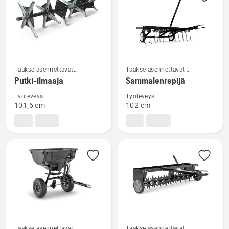
Katso
Katso
Taakse asennettavat
Taakse asennettavat
lisätietoja
lisätietoja
lisälaitteet
lisälaitteet
Putki-ilmaaja
Sammalenrepijä
tuotteesta
tuotteesta
Työleveys
Työleveys
Putki-
Sammalenrepijä
101,6 cm
102 cm
ilmaaja
Katso
Katso
Taakse asennettavat
Taakse asennettavat