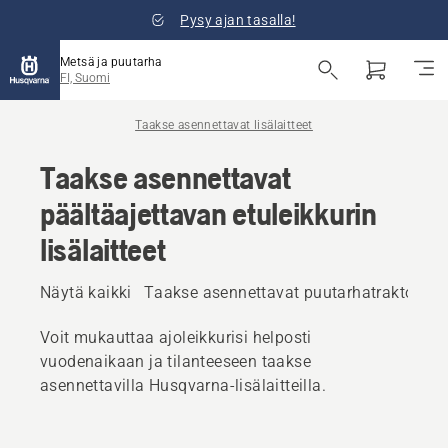
Pysy ajan tasalla!
Metsä ja puutarha
FI, Suomi
Taakse asennettavat lisälaitteet
Taakse asennettavat
päältäajettavan etuleikkurin
lisälaitteet
Näytä kaikki
Taakse asennettavat puutarhatraktorin li
Voit mukauttaa ajoleikkurisi helposti
vuodenaikaan ja tilanteeseen taakse
asennettavilla Husqvarna-lisälaitteilla.