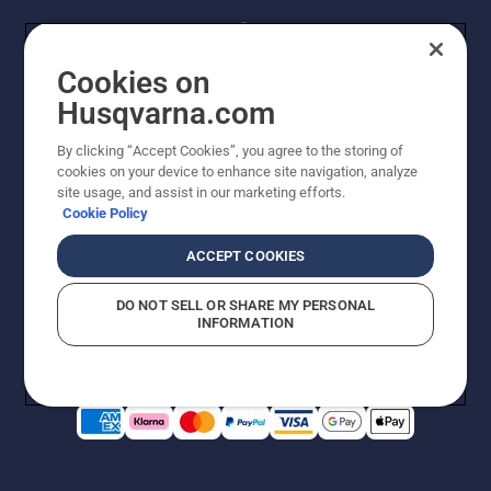
Cookies on
Husqvarna.com
By clicking “Accept Cookies”, you agree to the storing of
© Husqvarna AB (publ). Kaikki oikeudet pidätetään.
cookies on your device to enhance site navigation, analyze
Hinnat ovat suositushintoja. Varaamme oikeudet
site usage, and assist in our marketing efforts.
hintamuutoksiin, kirjoitus- ja sisältövirheisiin. Sivusto
Cookie Policy
pyritään pitämään mahdollisimman ajantasaisena ja
virheettömänä. Kaikki luetellut hinnat ovat
ACCEPT COOKIES
suositushintoja (sis. alv), ellei tuotetta voi ostaa
suoraan verkkosivustoltamme.
DO NOT SELL OR SHARE MY PERSONAL
Evästekäytäntö
Käyttöehdot
Tietosuojailmoitus
Tiedot
INFORMATION
Epäillyistä rikkomuksista ilmoittaminen