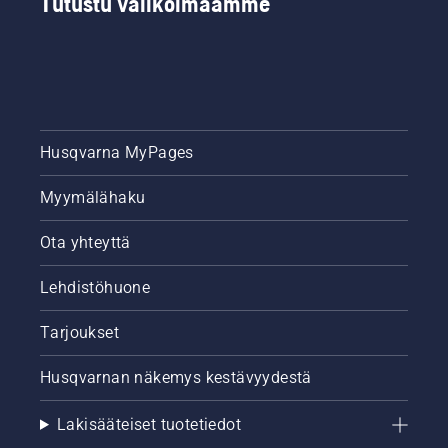
Tutustu valikoimaamme
Husqvarna MyPages
Myymälähaku
Ota yhteyttä
Lehdistöhuone
Tarjoukset
Husqvarnan näkemys kestävyydestä
Lakisääteiset tuotetiedot