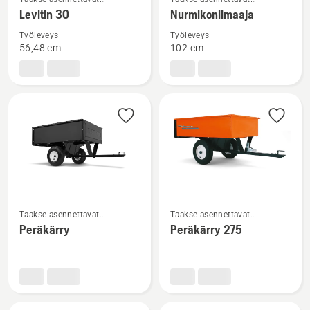
lisätietoja
lisätietoja
lisälaitteet
lisälaitteet
Levitin 30
Nurmikonilmaaja
tuotteesta
tuotteesta
Työleveys
Työleveys
Levitin
Nurmikonilmaaja
56,48 cm
102 cm
30
Katso
Katso
Taakse asennettavat
Taakse asennettavat
lisätietoja
lisätietoja
lisälaitteet
lisälaitteet
Peräkärry
Peräkärry 275
tuotteesta
tuotteesta
Peräkärry
Peräkärry
275