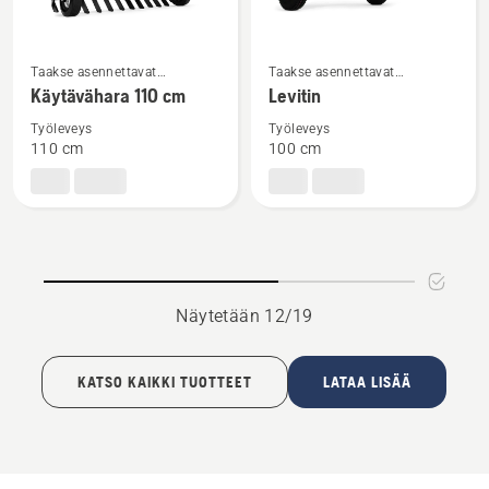
Katso
Katso
Taakse asennettavat
Taakse asennettavat
lisätietoja
lisätietoja
lisälaitteet
päältäajettavan etuleikkurin
Käytävähara 110 cm
Levitin
tuotteesta
tuotteesta
lisälaitteet
Työleveys
Työleveys
Käytävähara
Levitin
110 cm
100 cm
110
cm
Näytetään 12/19
KATSO KAIKKI TUOTTEET
LATAA LISÄÄ