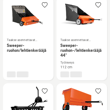
Taakse asennettavat
Taakse asennettavat
Katso
Katso
lisälaitteet
lisälaitteet
Sweeper-
Sweeper-
lisätietoja
lisätietoja
ruohon/lehtienkerääjä
ruohon-/lehtienkerääjä
tuotteesta
tuotteesta
44"
Sweeper-
Sweeper-
Työleveys
ruohon/lehtienkerääjä
ruohon-/lehtienkerääjä
112 cm
44"