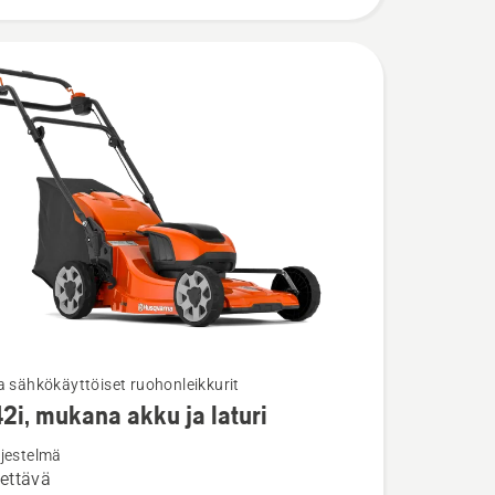
a sähkökäyttöiset ruohonleikkurit
42i, mukana akku ja laturi
ja
ta
rjestelmä
ettävä