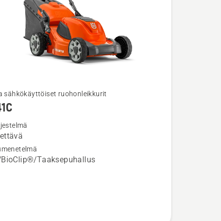
a sähkökäyttöiset ruohonleikkurit
41C
ja
ta
rjestelmä
ettävä
umenetelmä
/BioClip®/Taaksepuhallus