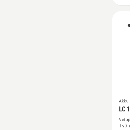
Katso
Akku-
LC 
lisätiet
tuottee
Vetoj
Työn
LC 142