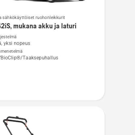
a sähkökäyttöiset ruohonleikkurit
42iS, mukana akku ja laturi
ja
ta
rjestelmä
, yksi nopeus
,
umenetelmä
/BioClip®/Taaksepuhallus