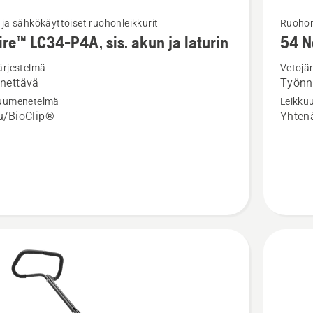
Katso
 ja sähkökäyttöiset ruohonleikkurit
Ruohon
ire™ LC34-P4A, sis. akun ja laturin
54 N
oja
lisätieto
sta
tuottees
ärjestelmä
Vetojä
nettävä
Työnn
™
54
kuumenetelmä
Leikku
Novocut
u/BioClip®
Yhtenä