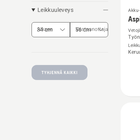
Katso
Leikkuuleveys
Akku-
Asp
lisätiet
tuottee
Alkaen
Vastaanottaja
Vetoj
Työn
Aspire
Leik
LC34-
Keru
P4A,
sis.
TYHJENNÄ KAIKKI
akun
ja
laturin