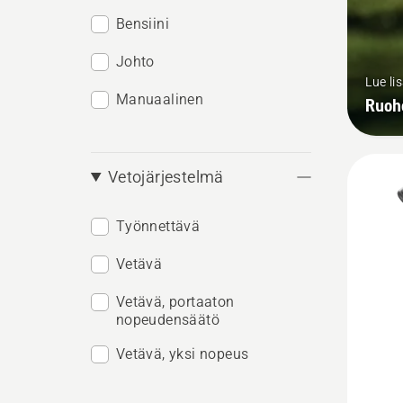
Bensiini
Johto
Lue li
Manuaalinen
Ruoh
Vetojärjestelmä
Työnnettävä
Vetävä
Vetävä, portaaton
nopeudensäätö
Vetävä, yksi nopeus