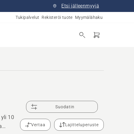
Etsi jälleenmyyjä
Tukipalvelut
Rekisteröi tuote
Myymälähaku
Suodatin
yli 10
Vertaa
Lajitteluperuste
a