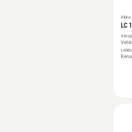
Katso
Akku-
LC 
lisätiet
tuottee
Vetoj
Vetä
LC 142
Leik
Keru