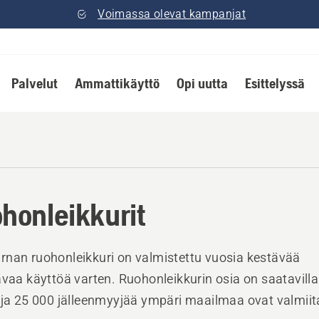
Voimassa olevat kampanjat
Palvelut
Ammattikäyttö
Opi uutta
Esittelyssä
honleikkurit
nan ruohonleikkuri on valmistettu vuosia kestävää
avaa käyttöä varten. Ruohonleikkurin osia on saatavilla 
 ja 25 000 jälleenmyyjää ympäri maailmaa ovat valmiit