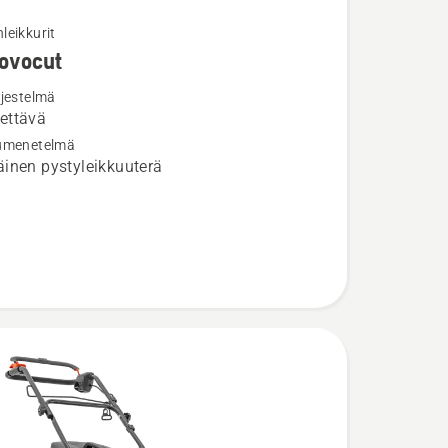
leikkurit
ovocut
ja
ta
rjestelmä
ettävä
umenetelmä
inen pystyleikkuuterä