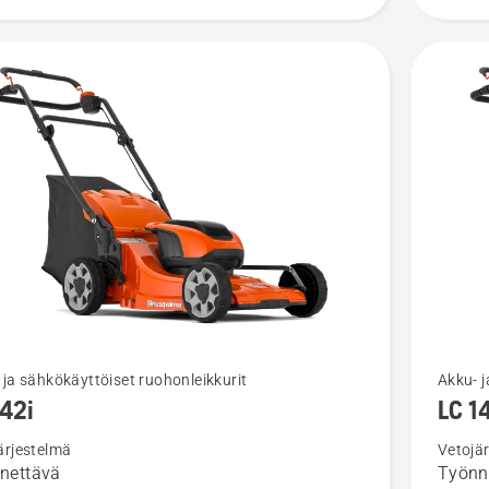
Katso
 ja sähkökäyttöiset ruohonleikkurit
Akku- j
142i
LC 1
oja
lisätieto
sta
tuottees
ärjestelmä
Vetojä
nettävä
Työnn
i
LC 142i,