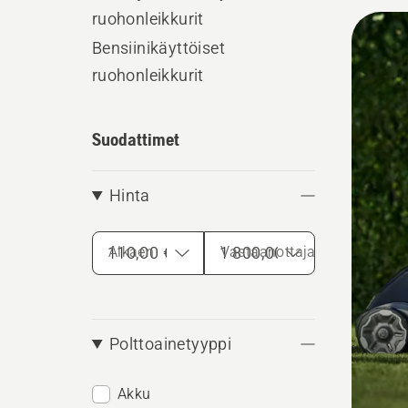
auttama
ruohonleikkurit
Kaikk
Bensiinikäyttöiset
tuott
ruohonleikkurit
Suodattimet
Hinta
Alkaen
Vastaanottaja
Polttoainetyyppi
Akku