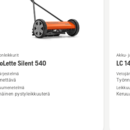
Katso
nleikkurit
Akku- j
oLette Silent 540
LC 1
oja
lisätieto
sta
tuottees
ärjestelmä
Vetojä
nettävä
Työnn
tte
LC 141C
kuumenetelmä
Leikku
näinen pystyleikkuuterä
Keruu