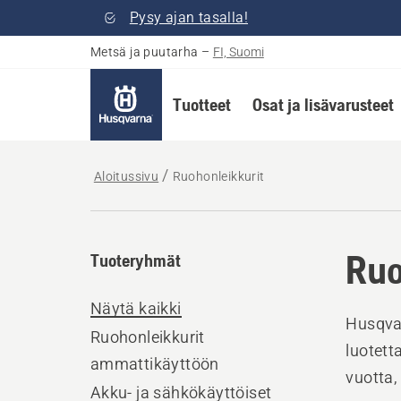
Pysy ajan tasalla!
Metsä ja puutarha
–
FI, Suomi
Tuotteet
Osat ja lisävarusteet
Aloitussivu
Ruohonleikkurit
Ruo
Tuoteryhmät
Näytä kaikki
Husqvar
Ruohonleikkurit
luotett
ammattikäyttöön
vuotta,
Akku- ja sähkökäyttöiset