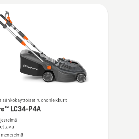
a sähkökäyttöiset ruohonleikkurit
re™ LC34-P4A
ja
ta
rjestelmä
ettävä
umenetelmä