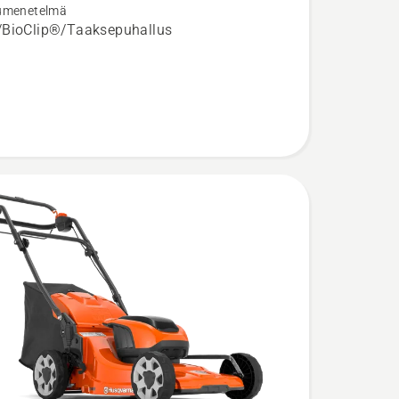
umenetelmä
/BioClip®/Taaksepuhallus