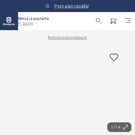
Pysy ajan tasalla!
Metsä ja puutarha
FI, Suomi
Robottiruohonleikkurit
1/14