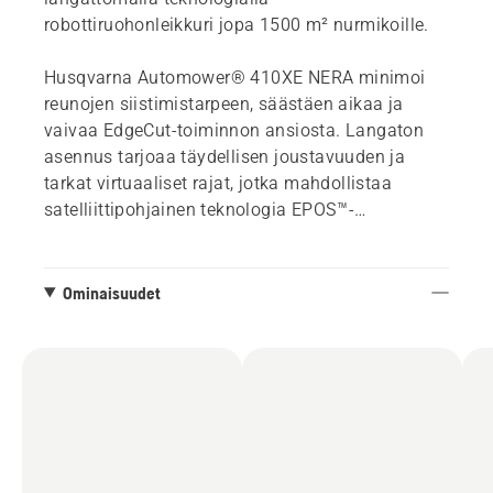
robottiruohonleikkuri jopa 1500 m² nurmikoille.
Husqvarna Automower® 410XE NERA minimoi
reunojen siistimistarpeen, säästäen aikaa ja
vaivaa EdgeCut-toiminnon ansiosta. Langaton
asennus tarjoaa täydellisen joustavuuden ja
tarkat virtuaaliset rajat, jotka mahdollistaa
satelliittipohjainen teknologia EPOS™-
lisäosasarjan avulla. Tämä tarkoittaa myös, ettei
rajalankakatkoksista tarvitse huolehtia.
Ominaisuudet
Mukauta nurmikko tarpeidesi mukaan luomalla
useita työalueita eri asetuksilla Automower®
Connect -sovelluksessa. Yhtä helposti voit
määrittää tilapäisiä poissuljettuja alueita
suojellaksesi kausittaisia luonnonkukkia tai
puutarhaprojekteja.