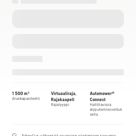
1 500 m²
Virtuaaliraja,
Automower®
Aluekapasiteetti
Rajakaapeli
Connect
Rajatyyppi
Hallittavissa
älypuhelinsovelluk
sella
EdgeCut vähentää reunojen siistimisen tarvetta