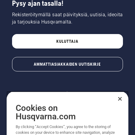
Pysy ajan tasalla!
Rekisteröitymällä saat päivityksiä, uutisia, ideoita
ja tarjouksia Husqvarnalta.
KULUTTAJA
AMMATTIASIAKKAIDEN UUTISKIRJE
Cookies on
Husqvarna.com
By clicking “Accept Cookies”, you agree to the storing of
© Husqvarna AB (publ). Kaikki oikeudet pidätetään.
cookies on your device to enhance site navigation, analyze
Hinnat ovat suositushintoja. Varaamme oikeudet