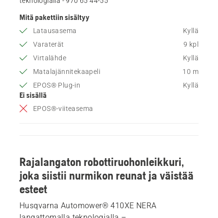
teknologialla - 970 65 44‑55
Mitä pakettiin sisältyy
Latausasema
Kyllä
Varaterät
9 kpl
Virtalähde
Kyllä
Matalajännitekaapeli
10 m
EPOS® Plug-in
Kyllä
Ei sisällä
EPOS®-viiteasema
Rajalangaton robottiruohonleikkuri,
joka siistii nurmikon reunat ja väistää
esteet
Husqvarna Automower® 410XE NERA
langattomalla teknologialla –