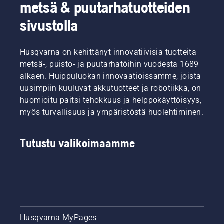
mahdollisimman
rajakaapeleilla.
aloitteen,
metsä & puutarhatuotteiden
hyvässä
joka
sivustolla
kunnossa
korostaa
sen
puutarhan
alkaessa
merkitystä
Husqvarna on kehittänyt innovatiivisia tuotteita
taas
luonnon
kasvaa.
monimuotoisuuden
metsä-, puisto- ja puutarhatöihin vuodesta 1689
Tutustu
tukemisessa.
alkaen. Huippuluokan innovaatioissamme, joista
aluksi
Lisäksi
uusimpiin kuuluvat akkutuotteet ja robotiikka, on
tärkeimpiin
asetimme
huomioitu paitsi tehokkuus ja helppokäyttöisyys,
vinkkeihimme
tavoitteeksemme
myös turvallisuus ja ympäristöstä huolehtiminen.
siitä,
estää
kuinka
kaikki
varmistat
mahdolliset
Tutustu valikoimaamme
nurmikon
pieneläimille
hyvinvoinnin
aiheutuvat
ja
onnettomuudet
vehreyden
tuotteitamme
koko
käytettäessä.
kauden
ajan.
Husqvarna MyPages