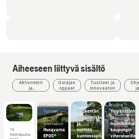
Aiheeseen liittyvä sisältö
Aktiviteetit
Ostajan
Tuotteet ja
Ohj
ja
oppaat
innovaatiot
j
tapahtumat
opp
Golfkentät
Kunnat
Golfkentän
Ympäristönhoi
Tuotteet
ruohonleikkurit
ja
ja
ja
nurmikonhoitol
innovaatiot
Husqvarna
nurmen
kaupungin
10.
helmikuuta
EPOS®
kunnossapitokalusto
viheralueille