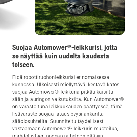
Suojaa Automower®-leikkurisi, jotta
se näyttää kuin uudelta kaudesta
toiseen.
Pidä robottiruohonleikkurisi erinomaisessa
kunnossa. Ulkoisesti miellyttävä, kestävä katos
suojaa Automower®-leikkuria pitkäaikaisilta
sään ja auringon vaikutuksilta. Kun Automower®
on varastoituna leikkuukauden päättyessä, tämä
lisävaruste suojaa latauslevysi ankarilta
sääolosuhteilta. Suunniteltu täydellisesti
vastaamaan Automower®-leikkurin muotoilua,
mahdollistaen nopean ja helpon pääsyn