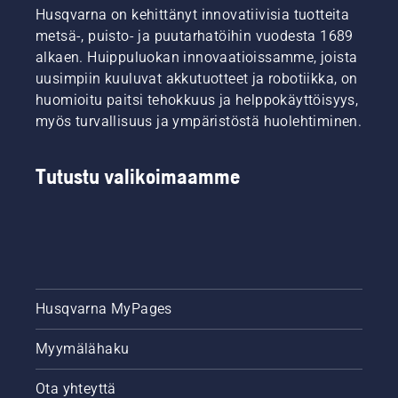
Husqvarna on kehittänyt innovatiivisia tuotteita
metsä-, puisto- ja puutarhatöihin vuodesta 1689
alkaen. Huippuluokan innovaatioissamme, joista
uusimpiin kuuluvat akkutuotteet ja robotiikka, on
huomioitu paitsi tehokkuus ja helppokäyttöisyys,
myös turvallisuus ja ympäristöstä huolehtiminen.
Tutustu valikoimaamme
Husqvarna MyPages
Myymälähaku
Ota yhteyttä