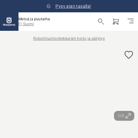
Pysy ajan tasalla!
Metsä ja puutarha
FI, Suomi
Robottiruohonleikkurien hoito ja säilytys
1/2