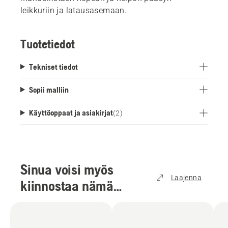
leikkuriin ja latausasemaan.
Tuotetiedot
Tekniset tiedot
Sopii malliin
Käyttöoppaat ja asiakirjat
(
2
)
Sinua voisi myös
Laajenna
kiinnostaa nämä
tuotteet
(
3
)