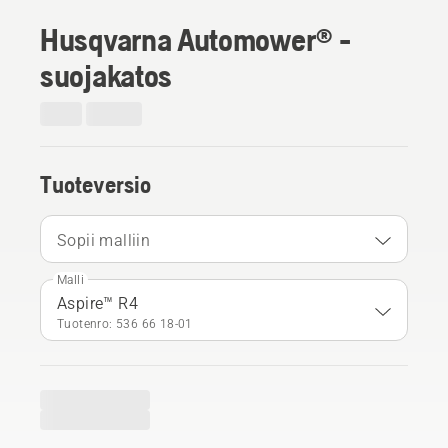
Husqvarna Automower® -
suojakatos
Tuoteversio
Sopii malliin
Malli
Aspire™ R4
Tuotenro: 536 66 18‑01