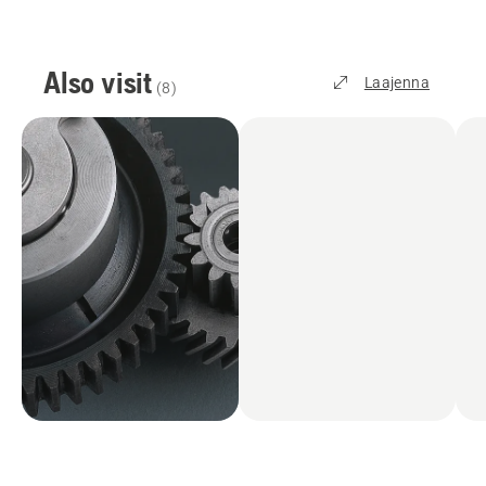
Also visit
Laajenna
(
8
)