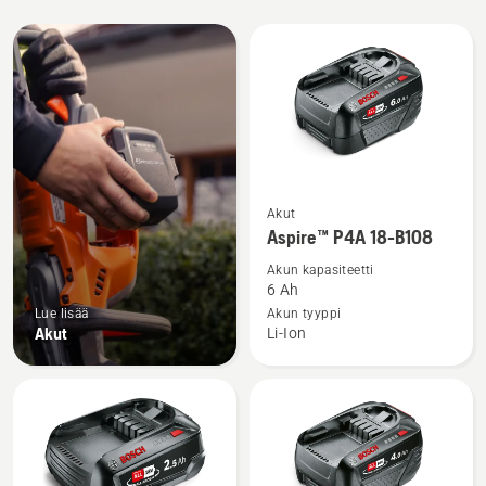
Kaikki
tuotteet
Katso
Akut
lisätietoja
Aspire™ P4A 18-B108
tuotteesta
Akun kapasiteetti
Aspire™
6 Ah
P4A
Lue lisää
Akun tyyppi
Akut
Li-Ion
18-
B108