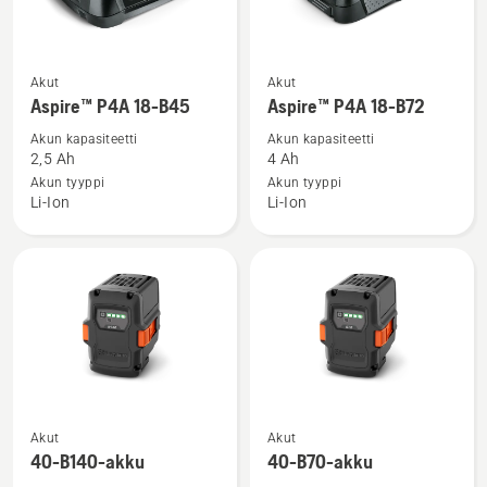
Katso
Katso
Akut
Akut
lisätietoja
lisätietoja
Aspire™ P4A 18-B45
Aspire™ P4A 18-B72
tuotteesta
tuotteesta
Akun kapasiteetti
Akun kapasiteetti
Aspire™
Aspire™
2,5 Ah
4 Ah
P4A
P4A
Akun tyyppi
Akun tyyppi
Li-Ion
Li-Ion
18-
18-
B45
B72
Katso
Katso
Akut
Akut
lisätietoja
lisätietoja
40-B140-akku
40-B70-akku
tuotteesta
tuotteesta