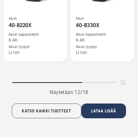
Katso
Katso
Akut
Akut
lisätietoja
lisätietoja
40-B220X
40-B330X
tuotteesta
tuotteesta
Akun kapasiteetti
Akun kapasiteetti
40-
40-
6 Ah
9 Ah
B220X
B330X
Akun tyyppi
Akun tyyppi
Li-Ion
Li-Ion
Näytetään 12/18
KATSO KAIKKI TUOTTEET
LATAA LISÄÄ