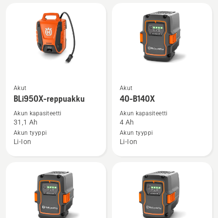
Power
Plus
Katso
Katso
Akut
Akut
lisätietoja
lisätietoja
BLi950X-reppuakku
40-B140X
tuotteesta
tuotteesta
Akun kapasiteetti
Akun kapasiteetti
BLi950X-
40-
31,1 Ah
4 Ah
reppuakku
B140X
Akun tyyppi
Akun tyyppi
Li-Ion
Li-Ion