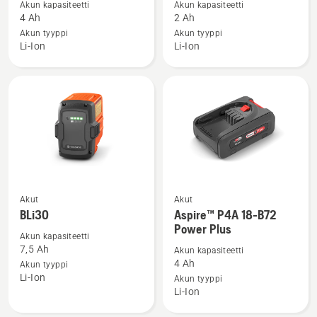
Akun kapasiteetti
Akun kapasiteetti
40-
40-
4 Ah
2 Ah
B140-
B70-
Akun tyyppi
Akun tyyppi
Li-Ion
Li-Ion
akku
akku
Akut
Akut
Katso
Katso
BLi30
Aspire™ P4A 18-B72
lisätietoja
lisätietoja
Power Plus
tuotteesta
tuotteesta
Akun kapasiteetti
7,5 Ah
Akun kapasiteetti
BLi30
Aspire™
4 Ah
Akun tyyppi
P4A
Li-Ion
Akun tyyppi
18-
Li-Ion
B72