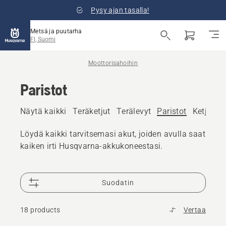
Pysy ajan tasalla!
Metsä ja puutarha
FI, Suomi
Moottorisahoihin
Paristot
Näytä kaikki
Teräketjut
Terälevyt
Paristot
Ketjuöljy
Löydä kaikki tarvitsemasi akut, joiden avulla saat
kaiken irti Husqvarna-akkukoneestasi.
Suodatin
18 products
Vertaa