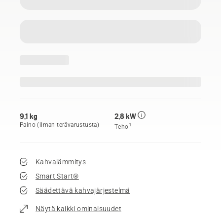
9,1 kg
2,8 kW
Paino (ilman terävarustusta)
1
Teho
Kahvalämmitys
Smart Start®
Säädettävä kahvajärjestelmä
Näytä kaikki ominaisuudet