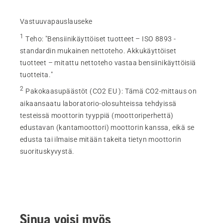
Vastuuvapauslauseke
1
Teho
:
"Bensiinikäyttöiset tuotteet – ISO 8893 -
standardin mukainen nettoteho. Akkukäyttöiset
tuotteet – mitattu nettoteho vastaa bensiinikäyttöisiä
tuotteita."
2
Pakokaasupäästöt (CO2 EU )
:
Tämä CO2-mittaus on
aikaansaatu laboratorio-olosuhteissa tehdyissä
testeissä moottorin tyyppiä (moottoriperhettä)
edustavan (kantamoottori) moottorin kanssa, eikä se
edusta tai ilmaise mitään takeita tietyn moottorin
suorituskyvystä.
Sinua voisi myös