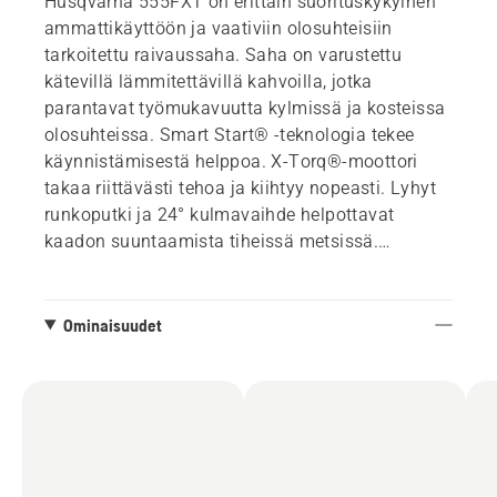
Husqvarna 555FXT on erittäin suorituskykyinen
ammattikäyttöön ja vaativiin olosuhteisiin
tarkoitettu raivaussaha. Saha on varustettu
kätevillä lämmitettävillä kahvoilla, jotka
parantavat työmukavuutta kylmissä ja kosteissa
olosuhteissa. Smart Start® -teknologia tekee
käynnistämisestä helppoa. X-Torq®-moottori
takaa riittävästi tehoa ja kiihtyy nopeasti. Lyhyt
runkoputki ja 24° kulmavaihde helpottavat
kaadon suuntaamista tiheissä metsissä.
LowVib®-tärinänvaimennus minimoi tärinät.
Mukana Balance XT2 -valjaat.
Ominaisuudet