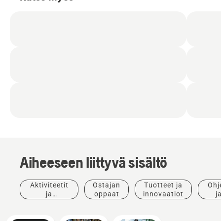
Aiheeseen liittyvä sisältö
Aktiviteetit
Ostajan
Tuotteet ja
Ohj
ja
oppaat
innovaatiot
j
tapahtumat
opp