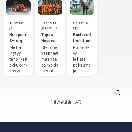
Tuotteet
Tarinoita
Ohjeet ja
ja
ja ideoita
oppaat
innovaatiot
Husqvarna
Tapaa
Ruohoterän
X-Torq®
Husqvarnan
teroittaminen
-
H-tiimi –
Meiltä
Olemme
Ruohoterällä
moottorin
tuotteidemme
löytyy
valinneet
voi
ominaisuudet
vaativimmat
tehokkaita
maansa
leikata
käyttäjät
akkukoneita.
parhaiden
paksumpaa
Tietyt
metsä-
ja
työt
ja
tiheämpää
vaativat
puistotöiden
ruohoa,
kuitenkin
ammattilaisten
johon
joskus
joukosta
trimmerin
bensiinikäyttöisiä
kansainvälisen
nailonsiima
Näytetään 3/3
koneita.
ryhmän
ei pure.
X-
taitavia
Ruohoterä
Torq®-
ja
leikkaa
tekniikka
arvostettuja
paksua
antaa
lähettiläitä.
ruohoa