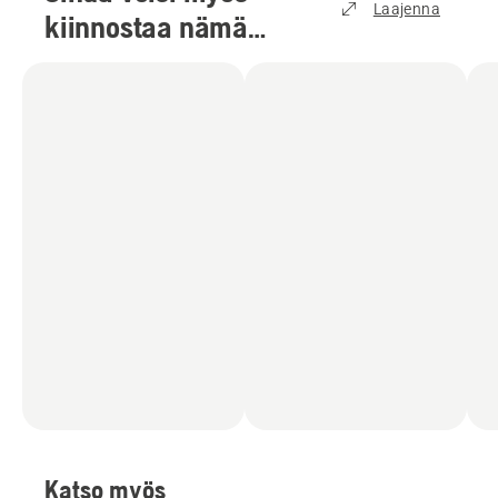
Laajenna
kiinnostaa nämä
tuotteet
(
3
)
Katso myös