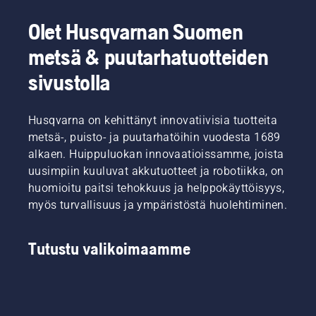
sinulle
Tässä
nopeasti
tarvitsemasi
on H-
ja
Olet Husqvarnan Suomen
tehon ja
tiimimme,
tehokkaasti.
metsä & puutarhatuotteiden
vääntömomentin
joka
Tällä
erittäin
edustaa
lyhyellä
sivustolla
tehokkaan
tuotteidemme
videolla
palamisen
vaativimpia
kerrotaan,
ansiosta.
käyttäjiä.
miten
Husqvarna on kehittänyt innovatiivisia tuotteita
ruohoterää
metsä-, puisto- ja puutarhatöihin vuodesta 1689
teroitetaan
ja
alkaen. Huippuluokan innovaatioissamme, joista
huolletaan.
uusimpiin kuuluvat akkutuotteet ja robotiikka, on
huomioitu paitsi tehokkuus ja helppokäyttöisyys,
myös turvallisuus ja ympäristöstä huolehtiminen.
Tutustu valikoimaamme