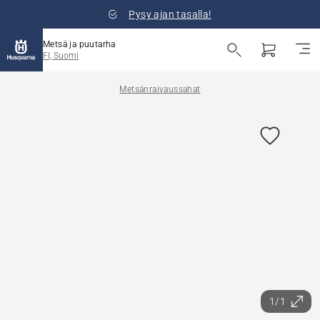
Pysy ajan tasalla!
Metsä ja puutarha
FI, Suomi
Metsänraivaussahat
1/1