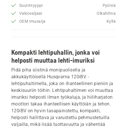
Suutintyyppi
Pyöreä
Vakiovaljaat
Olkahihna
OEM Imusarja
Kyllä
Kompakti lehtipuhallin, jonka voi
helposti muuttaa lehti-imuriksi
Pidä piha siistinä monipuolisella ja
akkukäyttöisellä Husqvarna 120iBV -
lehtipuhaltimella, joka on ihanteellinen pieniin ja
keskisuuriin töihin. Lehtipuhaltimen voi muuttaa
imuriksi helposti ilman työkaluja, ja hiiliharjaton
moottori takaa ihanteellisen käyttöiän ja tehon.
120iBV on hyvin tasapainotettu, kompakti,
helposti hallittava ja varustettu pehmustetuilla
valjailla, mikä lisää tuottavuutta ja vähentää