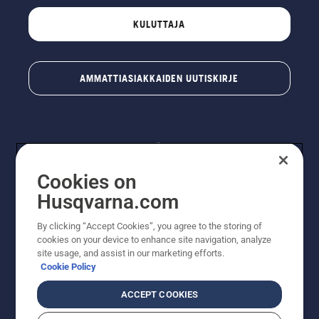
KULUTTAJA
AMMATTIASIAKKAIDEN UUTISKIRJE
Cookies on
Husqvarna.com
By clicking “Accept Cookies”, you agree to the storing of
© Husqvarna AB (publ). Kaikki oikeudet pidätetään.
cookies on your device to enhance site navigation, analyze
Hinnat ovat suositushintoja. Varaamme oikeudet
site usage, and assist in our marketing efforts.
hintamuutoksiin, kirjoitus- ja sisältövirheisiin. Sivusto
Cookie Policy
pyritään pitämään mahdollisimman ajantasaisena ja
virheettömänä. Kaikki luetellut hinnat ovat
ACCEPT COOKIES
suositushintoja (sis. alv), ellei tuotetta voi ostaa
suoraan verkkosivustoltamme.