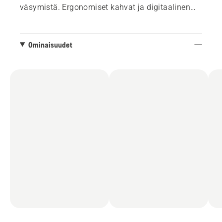
väsymistä. Ergonomiset kahvat ja digitaalinen
näppäimistö tekevät käytöstä helppoa ja
mukavaa. Tämä puhallin kuuluu Husqvarnan
joustavaan 36 V:n BLi-X-järjestelmään, jonka
Ominaisuudet
ansiosta yhtä akkua voidaan käyttää useisiin
työkaluihin.