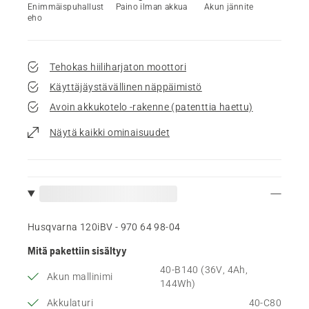
Enimmäispuhallust
Paino ilman akkua
Akun jännite
eho
Tehokas hiiliharjaton moottori
Käyttäjäystävällinen näppäimistö
Avoin akkukotelo -rakenne (patenttia haettu)
Näytä kaikki ominaisuudet
Husqvarna 120iBV - 970 64 98‑04
Mitä pakettiin sisältyy
40-B140 (36V, 4Ah,
Akun mallinimi
144Wh)
Akkulaturi
40-C80