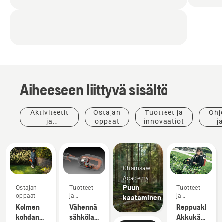
Aiheeseen liittyvä sisältö
Aktiviteetit
Ostajan
Tuotteet ja
Ohj
ja
oppaat
innovaatiot
j
tapahtumat
opp
Chainsaw
Academy
Puun
Ostajan
Tuotteet
Tuotteet
oppaat
ja
ja
kaataminen
innovaatiot
innovaatiot
Kolmen
Vähennä
Reppuakku:
kohdan
sähkölaitteiden
Akkukäyttöist