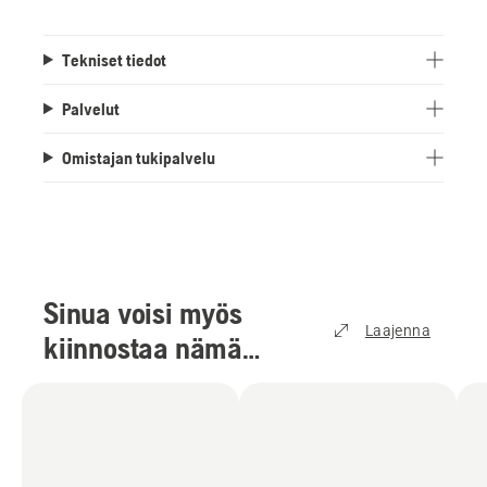
Tekniset tiedot
Palvelut
Omistajan tukipalvelu
Sinua voisi myös
Laajenna
kiinnostaa nämä
tuotteet
(
5
)