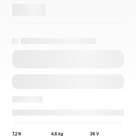
7,2 N
4,6 kg
36 V