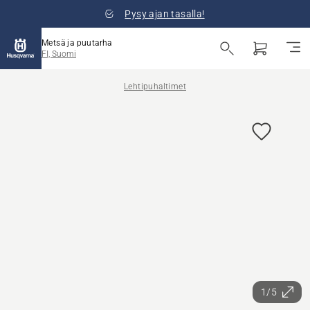
Pysy ajan tasalla!
Metsä ja puutarha
FI, Suomi
Lehtipuhaltimet
1/5