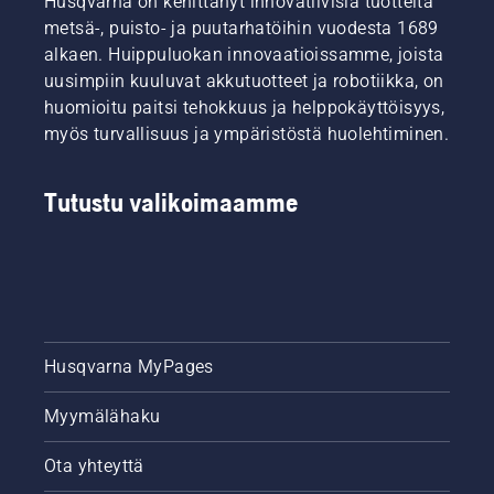
Husqvarna on kehittänyt innovatiivisia tuotteita
vuoden
metsä-, puisto- ja puutarhatöihin vuodesta 1689
täydelliselle
alkaen. Huippuluokan innovaatioissamme, joista
nurmikolle.
uusimpiin kuuluvat akkutuotteet ja robotiikka, on
Tutustu
huomioitu paitsi tehokkuus ja helppokäyttöisyys,
aluksi
tärkeimpiin
myös turvallisuus ja ympäristöstä huolehtiminen.
vinkkeihimme
siitä,
kuinka
Tutustu valikoimaamme
varmistat
nurmikon
hyvinvoinnin
ja
vehreyden
koko
kauden
Husqvarna MyPages
ajan.
Myymälähaku
Ota yhteyttä