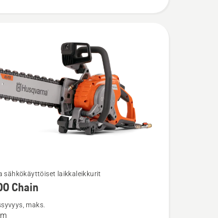
a sähkökäyttöiset laikkaleikkurit
00 Chain
ja
ta
syvyys, maks.
mm