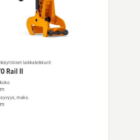
ikäyttöiset laikkaleikkurit
0 Rail II
ja
ta
 koko
mm
syvyys, maks.
mm