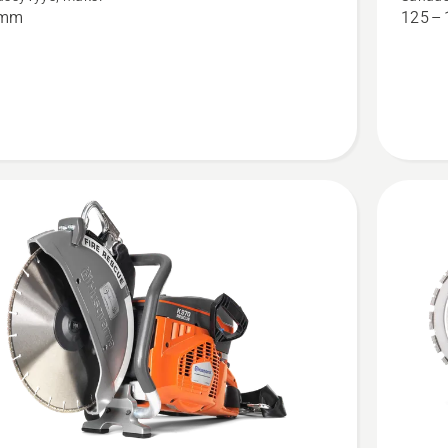
SmartGu
 mm
125 –