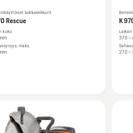
Katso
nikäyttöiset laikkaleikkurit
Bensiin
70 Rescue
K 97
oja
lisätieto
sta
tuottees
n koko
Laikan
 mm
370 –
K 970
ssyvyys, maks.
Sahaus
Ring
 mm
270 –