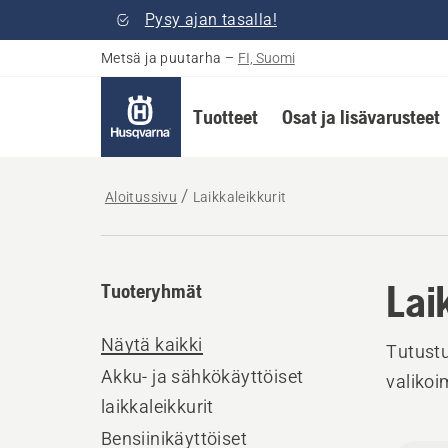
Pysy ajan tasalla!
Metsä ja puutarha
–
FI, Suomi
Tuotteet
Osat ja lisävarusteet
Aloitussivu
Laikkaleikkurit
Lai
Tuoteryhmät
Näytä kaikki
Tutustu
Akku- ja sähkökäyttöiset
valikoi
laikkaleikkurit
Bensiinikäyttöiset