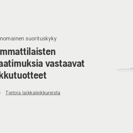
i
eet
inomainen suorituskyky
mmattilaisten
aatimuksia vastaavat
kkutuotteet
Tietoja laikkaleikkureista