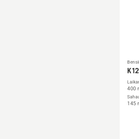
Katso
Bensii
K 12
lisätiet
tuottee
Laika
400
K 1270 
Sahau
145