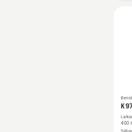
Katso
Bensii
K 9
lisätiet
tuottee
Laika
400
K 970
Sahau