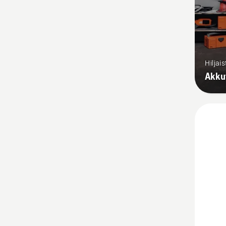
Hiljai
Akku