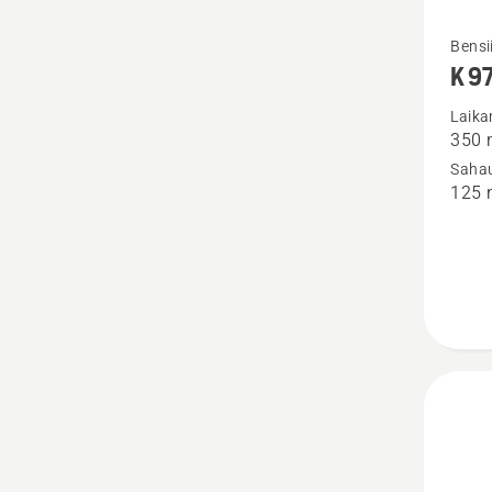
Katso
Bensii
K 9
lisätiet
tuottee
Laika
350
K 970
Sahau
Rescue
125