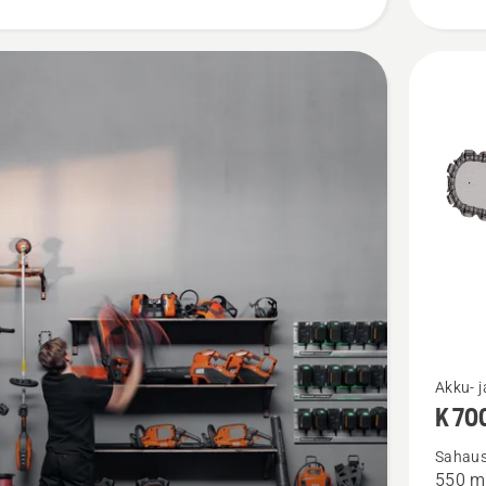
Katso
Akku- j
K 70
lisätieto
tuottees
Sahaus
550 
K 7000