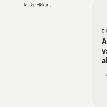
Kaikk
laikkaleikkurit
tuott
Er
A
v
a