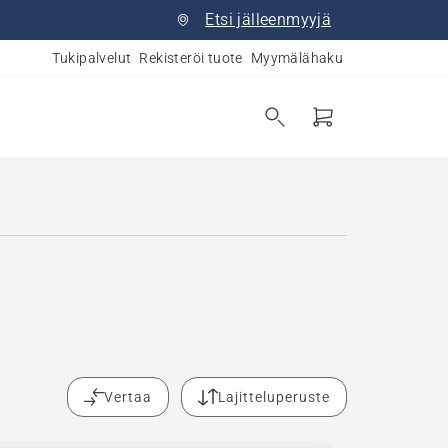
Etsi jälleenmyyjä
Tukipalvelut
Rekisteröi tuote
Myymälähaku
Vertaa
Lajitteluperuste