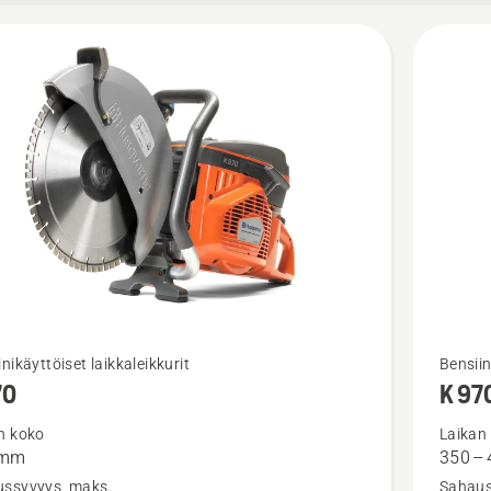
Katso
nikäyttöiset laikkaleikkurit
Bensiin
70
K 97
oja
lisätieto
sta
tuottees
n koko
Laikan
 mm
350 –
K 970
ssyvyys, maks.
Sahaus