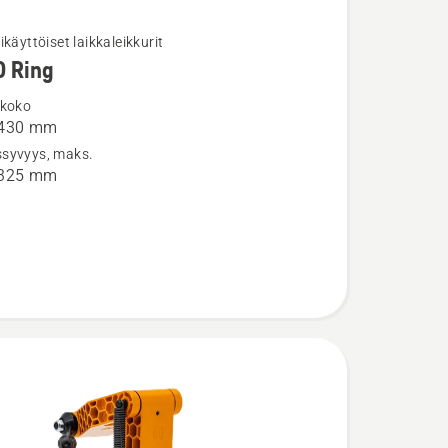
ikäyttöiset laikkaleikkurit
0 Ring
ja
ta
 koko
 430 mm
syvyys, maks.
 325 mm