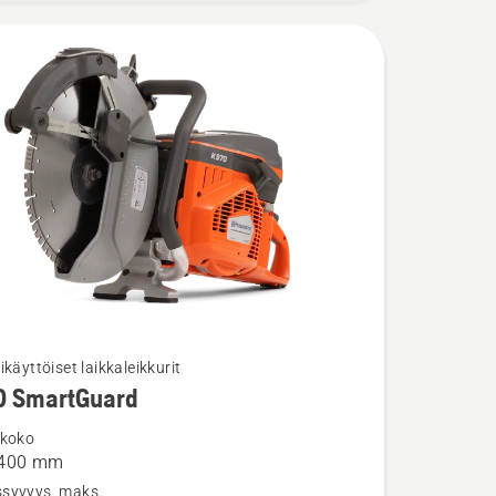
ikäyttöiset laikkaleikkurit
0 SmartGuard
ja
ta
 koko
 400 mm
syvyys, maks.