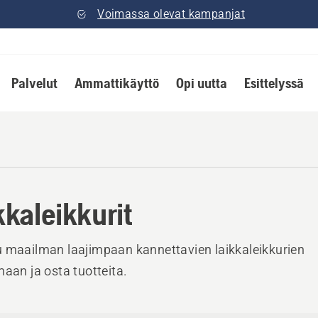
Voimassa olevat kampanjat
Palvelut
Ammattikäyttö
Opi uutta
Esittelyssä
kkaleikkurit
 maailman laajimpaan kannettavien laikkaleikkurien
maan ja osta tuotteita.