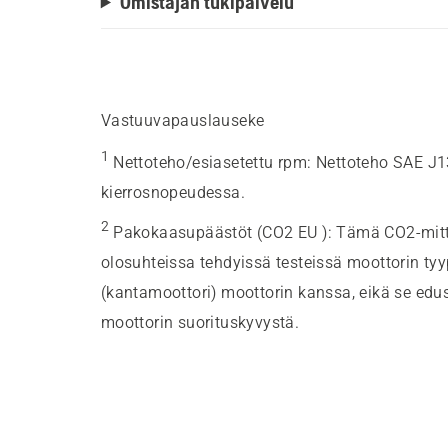
Omistajan tukipalvelu
Vastuuvapauslauseke
1
Nettoteho/esiasetettu rpm
:
Nettoteho SAE J1
kierrosnopeudessa.
2
Pakokaasupäästöt (CO2 EU )
:
Tämä CO2-mitt
olosuhteissa tehdyissä testeissä moottorin ty
(kantamoottori) moottorin kanssa, eikä se edust
moottorin suorituskyvystä.