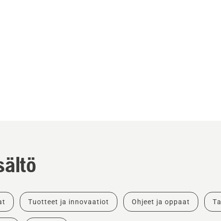
sältö
at
Tuotteet ja innovaatiot
Ohjeet ja oppaat
Ta