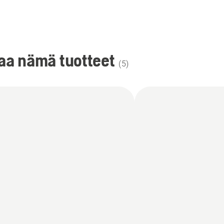
taa nämä tuotteet
(
5
)