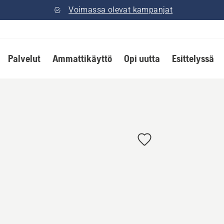
Voimassa olevat kampanjat
Palvelut
Ammattikäyttö
Opi uutta
Esittelyssä