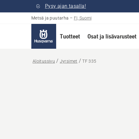
Pysy ajan tasalla!
Metsä ja puutarha
–
FI, Suomi
Tuotteet
Osat ja lisävarusteet
Aloitussivu
Jyrsimet
TF 335