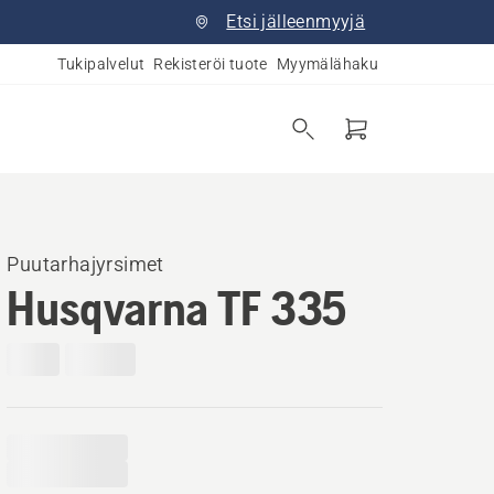
Etsi jälleenmyyjä
Tukipalvelut
Rekisteröi tuote
Myymälähaku
Puutarhajyrsimet
Husqvarna TF 335