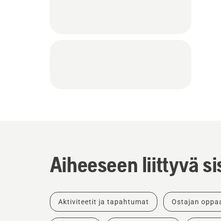
Aiheeseen liittyvä si
Aktiviteetit ja tapahtumat
Ostajan oppa