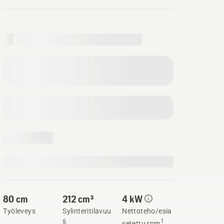
80 cm
212 cm³
4 kW
Työleveys
Sylinteritilavuu
Nettoteho/esia
s
1
setettu rpm