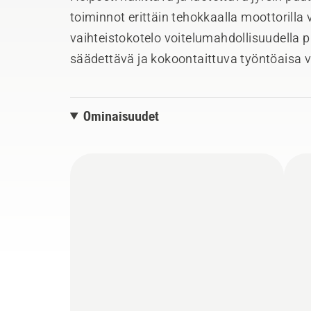
toiminnot erittäin tehokkaalla moottorilla 
vaihteistokotelo voitelumahdollisuudella 
säädettävä ja kokoontaittuva työntöaisa va
peruuttamista varten), kuljetuspyörä, syv
parantavat käytettävyyttä ja helpottavat 
Ominaisuudet
valikoima lisäosia, kuten vakoaura ja veto
monikäyttöisyyttä tehden tuotteesta täydel
käytännöllisyyttä ja luotettavuutta arvosta