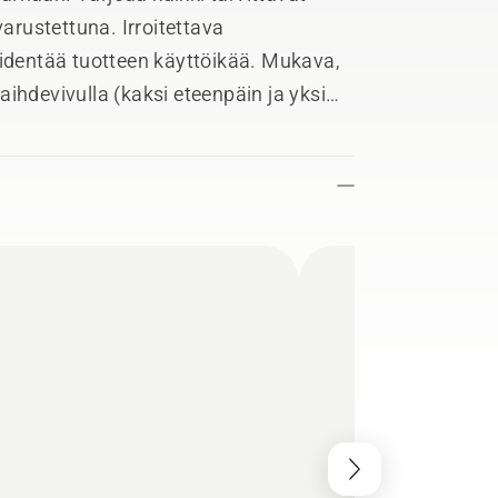
varustettuna. Irroitettava
pidentää tuotteen käyttöikää. Mukava,
ihdevivulla (kaksi eteenpäin ja yksi
yydensäätötanko ja taimisuoja
myös tuotteen säilytystä. Laaja
pyörät lisäävät tuotteen
lisen valinnan jokaiselle
valle puutarhurille.