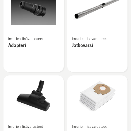
Katso
Katso
Imurien lisävarusteet
Imurien lisävarusteet
lisätietoja
lisätietoja
Adapteri
Jatkovarsi
tuotteesta
tuotteesta
Adapteri
Jatkovarsi
Katso
Katso
Imurien lisävarusteet
Imurien lisävarusteet
lisätietoja
lisätietoja