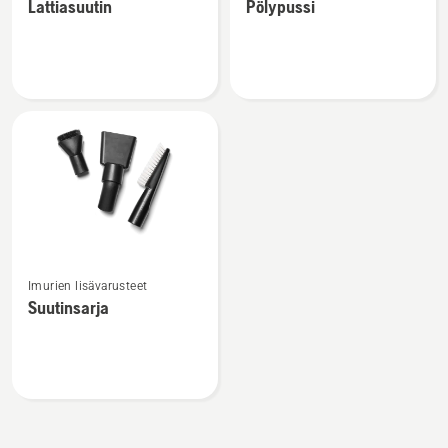
Lattiasuutin
Pölypussi
tuotteesta
tuotteesta
Lattiasuutin
Pölypussi
Katso
Imurien lisävarusteet
lisätietoja
Suutinsarja
tuotteesta
Suutinsarja