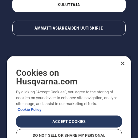
KULUTTAJA
AMMATTIASIAKKAIDEN UUTISKIRJE
Cookies on
Husqvarna.com
By clicking “Accept Cookies”, you agree to the storing of
© Husqvarna AB (publ). Kaikki oikeudet pidätetään.
cookies on your device to enhance site navigation, analyze
Hinnat ovat suositushintoja. Varaamme oikeudet
site usage, and assist in our marketing efforts.
hintamuutoksiin, kirjoitus- ja sisältövirheisiin. Sivusto
Cookie Policy
pyritään pitämään mahdollisimman ajantasaisena ja
virheettömänä. Kaikki luetellut hinnat ovat
ACCEPT COOKIES
suositushintoja (sis. alv), ellei tuotetta voi ostaa
suoraan verkkosivustoltamme.
DO NOT SELL OR SHARE MY PERSONAL
Evästekäytäntö
Käyttöehdot
Tietosuojailmoitus
Tiedot