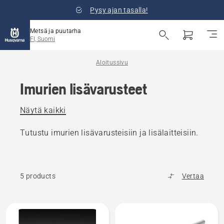
Pysy ajan tasalla!
Metsä ja puutarha
FI, Suomi
Aloitussivu
Imurien lisävarusteet
Näytä kaikki
Tutustu imurien lisävarusteisiin ja lisälaitteisiin.
5 products
Vertaa
Kaikki
tuotteet