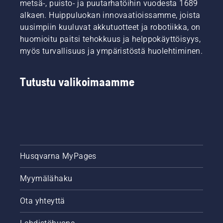
metsä-, puisto- ja puutarhatöihin vuodesta 1689
alkaen. Huippuluokan innovaatioissamme, joista
uusimpiin kuuluvat akkutuotteet ja robotiikka, on
huomioitu paitsi tehokkuus ja helppokäyttöisyys,
myös turvallisuus ja ympäristöstä huolehtiminen.
Tutustu valikoimaamme
Husqvarna MyPages
Myymälähaku
Ota yhteyttä