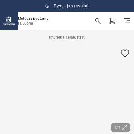
Pysy ajan tasalla!
Metsä ja puutarha
FI, Suomi
Imurien lisävarusteet
1/1