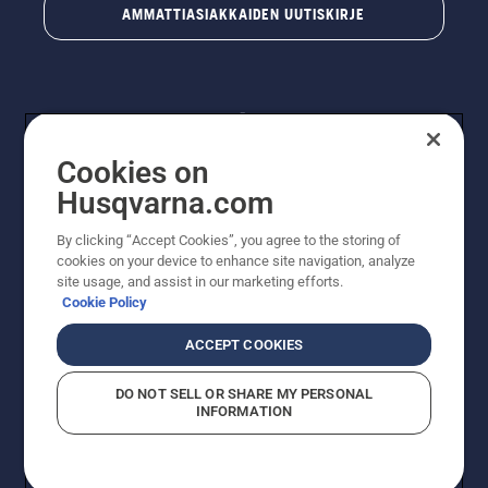
AMMATTIASIAKKAIDEN UUTISKIRJE
Cookies on
Husqvarna.com
By clicking “Accept Cookies”, you agree to the storing of
© Husqvarna AB (publ). Kaikki oikeudet pidätetään.
cookies on your device to enhance site navigation, analyze
Hinnat ovat suositushintoja. Varaamme oikeudet
site usage, and assist in our marketing efforts.
hintamuutoksiin, kirjoitus- ja sisältövirheisiin. Sivusto
Cookie Policy
pyritään pitämään mahdollisimman ajantasaisena ja
virheettömänä. Kaikki luetellut hinnat ovat
ACCEPT COOKIES
suositushintoja (sis. alv), ellei tuotetta voi ostaa
suoraan verkkosivustoltamme.
DO NOT SELL OR SHARE MY PERSONAL
Evästekäytäntö
Käyttöehdot
Tietosuojailmoitus
Tiedot
INFORMATION
Epäillyistä rikkomuksista ilmoittaminen