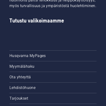
huomioitu paitsi tehokkuus ja helppokäyttöisyys,
myös turvallisuus ja ympäristöstä huolehtiminen.
Tutustu valikoimaamme
Husqvarna MyPages
Myymälähaku
Ota yhteyttä
Lehdistöhuone
Tarjoukset