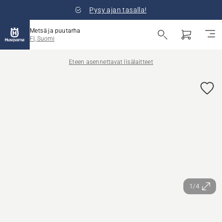
Pysy ajan tasalla!
Metsä ja puutarha
FI, Suomi
Eteen asennettavat lisälaitteet
1/4