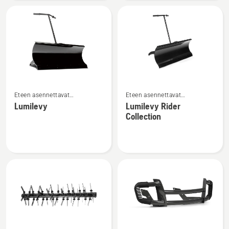
Katso
Katso
Eteen asennettavat
Eteen asennettavat
lisätietoja
lisätietoja
päältäajettavan etuleikkurin
päältäajettavan etuleikkurin
Lumilevy
Lumilevy Rider
tuotteesta
tuotteesta
lisälaitteet
lisälaitteet
Collection
Lumilevy
Lumilevy
Rider
Collection