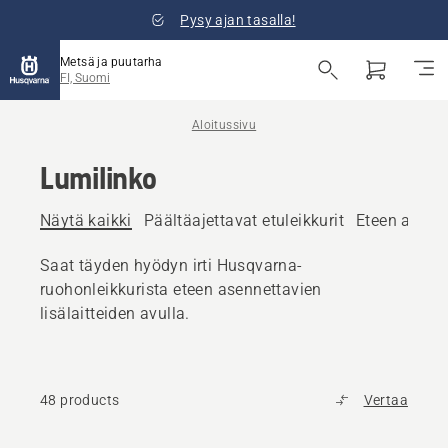
Pysy ajan tasalla!
Metsä ja puutarha
FI, Suomi
Aloitussivu
Lumilinko
Näytä kaikki
Päältäajettavat etuleikkurit
Eteen asenne
Saat täyden hyödyn irti Husqvarna-
ruohonleikkurista eteen asennettavien
lisälaitteiden avulla.
48 products
Vertaa