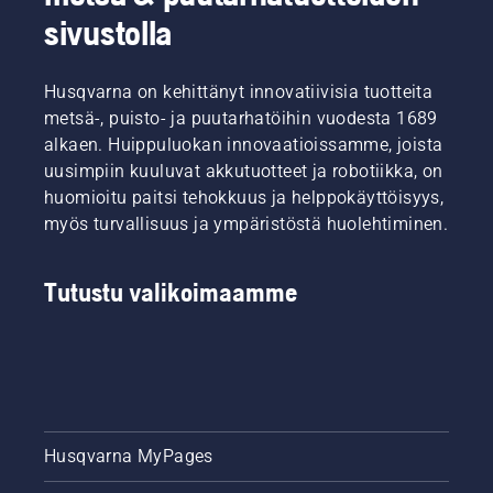
sivustolla
Husqvarna on kehittänyt innovatiivisia tuotteita
metsä-, puisto- ja puutarhatöihin vuodesta 1689
alkaen. Huippuluokan innovaatioissamme, joista
uusimpiin kuuluvat akkutuotteet ja robotiikka, on
huomioitu paitsi tehokkuus ja helppokäyttöisyys,
myös turvallisuus ja ympäristöstä huolehtiminen.
Tutustu valikoimaamme
Husqvarna MyPages