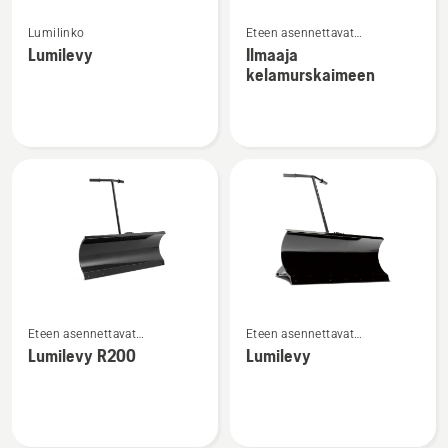
Katso
Katso
Lumilinko
Eteen asennettavat
lisätietoja
lisätietoja
päältäajettavan etuleikkurin
Lumilevy
Ilmaaja
tuotteesta
tuotteesta
lisälaitteet
kelamurskaimeen
Lumilevy
Ilmaaja
kelamurskaimeen
Katso
Katso
Eteen asennettavat
Eteen asennettavat
lisätietoja
lisätietoja
päältäajettavan etuleikkurin
päältäajettavan etuleikkurin
Lumilevy R200
Lumilevy
tuotteesta
tuotteesta
lisälaitteet
lisälaitteet
Lumilevy
Lumilevy
R200