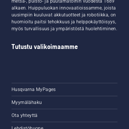
metsä-, puisto- ja puutarhatöihin vuodesta 1689
ja on
maailmaa
mahdollisimman
alkaen. Huippuluokan innovaatioissamme, joista
arvioidaan
hyvässä
uusimpiin kuuluvat akkutuotteet ja robotiikka, on
ja
kunnossa
huomioitu paitsi tehokkuus ja helppokäyttöisyys,
hyväksytään
sään
mestaruustason
myös turvallisuus ja ympäristöstä huolehtiminen.
jälleen
pelejä
lämmetessä.
varten.
Yhdessä
Tutustu valikoimaamme
Ruotsin
jalkapallomaajoukkueen
Friends
Arena -
stadionin
pääkenttämestari
Simeon
Liljenbergin
Husqvarna MyPages
kanssa
esittelemme
Myymälähaku
parhaat
vinkit,
Ota yhteyttä
joita
noudattamalla
kenttä
Lehdistöhuone