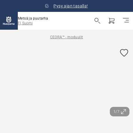
Pysy ajan tasalla!
Metsä ja puutarha
FI, Suomi
CEORA™ - moduulit
1/7