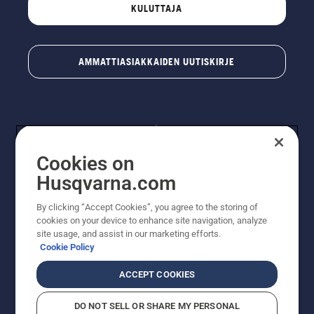
KULUTTAJA
AMMATTIASIAKKAIDEN UUTISKIRJE
Cookies on
Husqvarna.com
By clicking “Accept Cookies”, you agree to the storing of
© Husqvarna AB (publ). Kaikki oikeudet pidätetään.
cookies on your device to enhance site navigation, analyze
Hinnat ovat suositushintoja. Varaamme oikeudet
site usage, and assist in our marketing efforts.
hintamuutoksiin, kirjoitus- ja sisältövirheisiin. Sivusto
Cookie Policy
pyritään pitämään mahdollisimman ajantasaisena ja
virheettömänä. Kaikki luetellut hinnat ovat
ACCEPT COOKIES
suositushintoja (sis. alv), ellei tuotetta voi ostaa
suoraan verkkosivustoltamme.
DO NOT SELL OR SHARE MY PERSONAL
Evästekäytäntö
Käyttöehdot
Tietosuojailmoitus
Tiedot