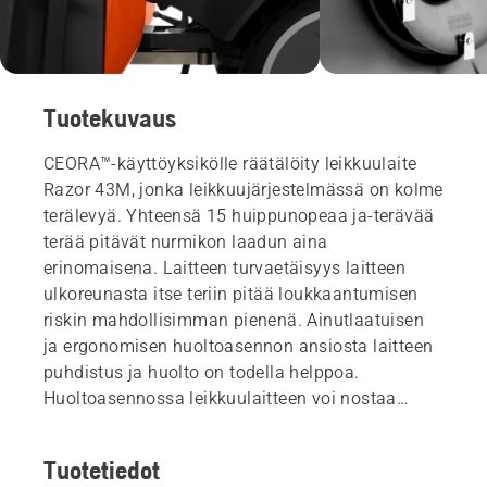
Tuotekuvaus
CEORA™-käyttöyksikölle räätälöity leikkuulaite
Razor 43M, jonka leikkuujärjestelmässä on kolme
terälevyä. Yhteensä 15 huippunopeaa ja-terävää
terää pitävät nurmikon laadun aina
erinomaisena. Laitteen turvaetäisyys laitteen
ulkoreunasta itse teriin pitää loukkaantumisen
riskin mahdollisimman pienenä. Ainutlaatuisen
ja ergonomisen huoltoasennon ansiosta laitteen
puhdistus ja huolto on todella helppoa.
Huoltoasennossa leikkuulaitteen voi nostaa
pystyasentoon ja esim. pestä letkulla (IPX5-
luokitus) tai vaihtaa terät nostamatta laitetta
Tuotetiedot
maasta.