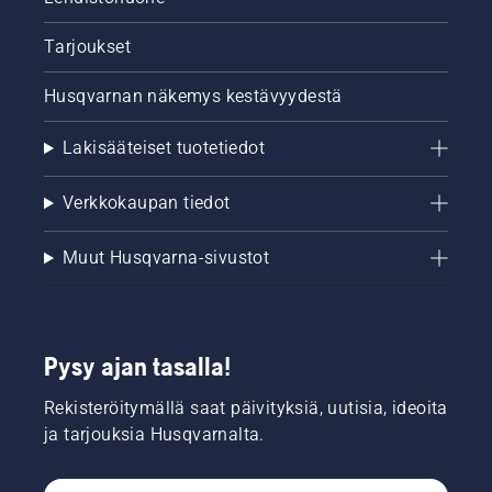
valmistellaan
niin, että
Tarjoukset
se on
vahva ja
Husqvarnan näkemys kestävyydestä
valmis
viheriöimään
Lakisääteiset tuotetiedot
heti
kylmyyden
ja lumen
Verkkokaupan tiedot
alkaessa
väistyä.
Muut Husqvarna-sivustot
Pysy ajan tasalla!
Rekisteröitymällä saat päivityksiä, uutisia, ideoita
ja tarjouksia Husqvarnalta.