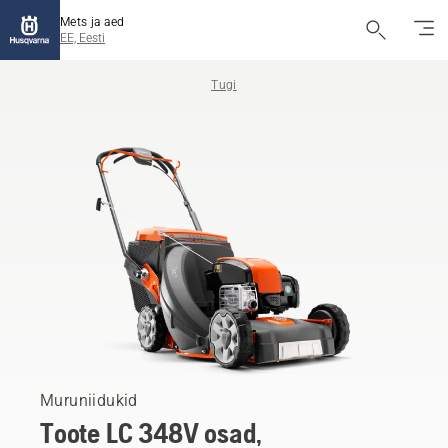
Mets ja aed
EE, Eesti
Tugi
Muruniidukid
Toote LC 348V osad,