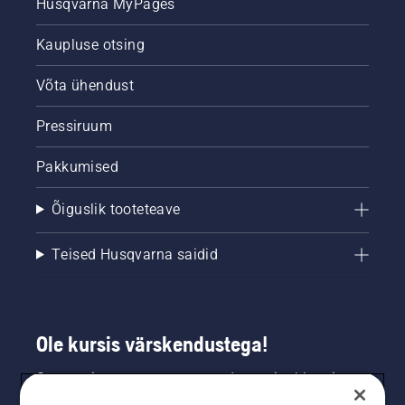
Husqvarna MyPages
Kaupluse otsing
Võta ühendust
Pressiruum
Pakkumised
Õiguslik tooteteave
Teised Husqvarna saidid
Ole kursis värskendustega!
Saa uusimat teavet uute toodete, eripakkumiste
ja muu kohta. Registreeru meie uudiskirja