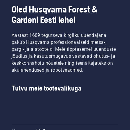
Oled Husqvarna Forest &
Gardeni Eesti lehel
Aastast 1689 tegutseva kirgliku uuendajana
pakub Husqvarna professionaalseid metsa-,
pargi- ja aiatooteid. Meie tipptasemel uuenduste
jõudlus ja kasutusmugavus vastavad ohutus- ja
keskkonnahoiu nõuetele ning teenäitajateks on
akulahendused ja robotseadmed.
Tutvu meie tootevalikuga