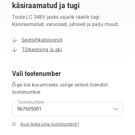
käsiraamatud ja tugi
Toote LC 348V jaoks vajalik täielik tugi.
Käsiraamatud, varuosad, juhised ja palju muud.
Spetsifikatsioonid
Tõrkeotsing ja abi
Vali tootenumber
Õige toe kuvamiseks valige sellest loendist
tootenumber.
Tootenumber:
Kust leida oma tootenumbrit?