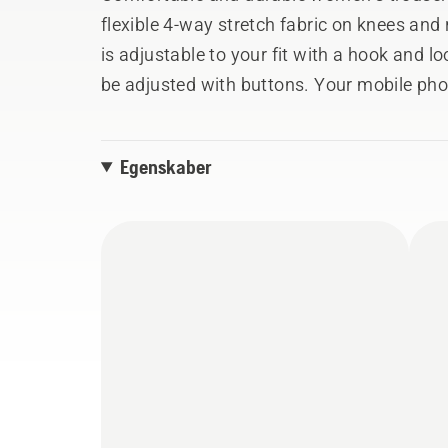
flexible 4-way stretch fabric on knees and 
is adjustable to your fit with a hook and l
be adjusted with buttons. Your mobile pho
while you find your way through the rugged 
regular leg and short leg models. Colour: 
Egenskaber