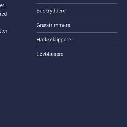
er.
Buskryddere
hed
Græstrimmere
tter
Hækkeklippere
Løvblæsere