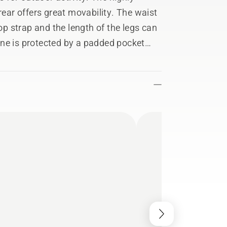
rear offers great movability. The waist
oop strap and the length of the legs can
ne is protected by a padded pocket
terrain. Available in size XS to L and
Charcoal black/Anthracite grey.