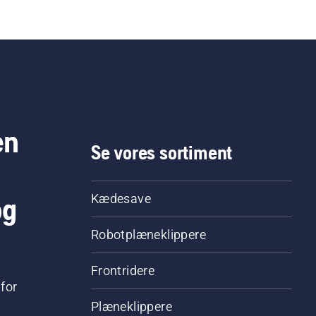
en
Se vores sortiment
og
Kædesave
Robotplæneklippere
Frontridere
for
Plæneklippere