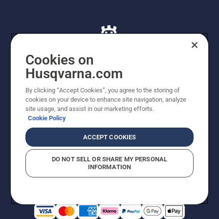
Cookies on
Husqvarna.com
© Husqvarna AB (publ). Alle rettigheder forbeholdes. De
By clicking “Accept Cookies”, you agree to the storing of
viste priser er vejledende udsalgspriser. Der tages
cookies on your device to enhance site navigation, analyze
forbehold for stave- og trykfejl samt prisændringer. Vi
site usage, and assist in our marketing efforts.
stræber efter at have så nøjagtige oplysningerne på
Cookie Policy
dette websted som muligt. Alle anførte priser er
vejledende udsalgspriser (inkl. moms), medmindre
ACCEPT COOKIES
produktet kan købes direkte.
Cookiepolitik
Anvendelsesvilkår
DO NOT SELL OR SHARE MY PERSONAL
Bekendtgørelse vedr. beskyttelse af personlige oplysninger
INFORMATION
Imprint
Rapporter formodede overtrædelser