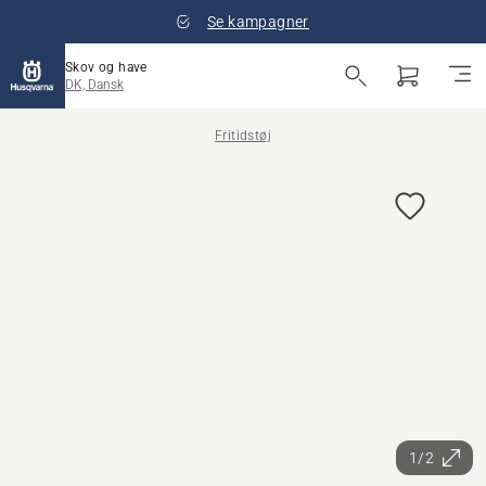
Se kampagner
Skov og have
DK, Dansk
Fritidstøj
1/2