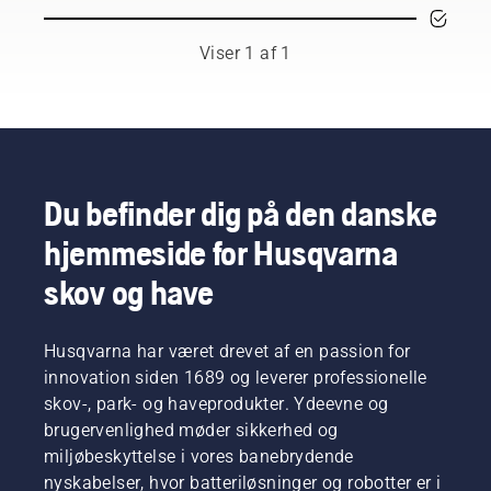
respekterede
ambassadører
blandt
Viser 1 af 1
de
bedste
skov- og
parkfagfolk
i deres
respektive
lande.
Du befinder dig på den danske
De er
hjemmeside for Husqvarna
vores H-
team.
skov og have
Og de er
vores
mest
Husqvarna har været drevet af en passion for
krævende
brugere.
innovation siden 1689 og leverer professionelle
skov-, park- og haveprodukter. Ydeevne og
brugervenlighed møder sikkerhed og
miljøbeskyttelse i vores banebrydende
nyskabelser, hvor batteriløsninger og robotter er i