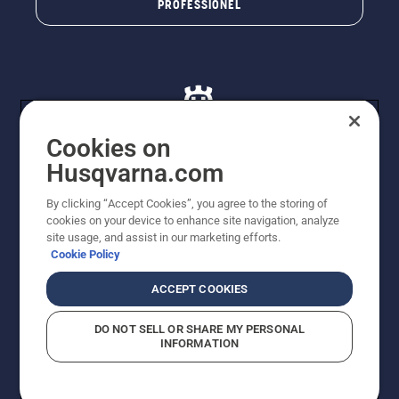
PROFESSIONEL
Cookies on
Husqvarna.com
© Husqvarna AB (publ). Alle rettigheder forbeholdes. De
By clicking “Accept Cookies”, you agree to the storing of
viste priser er vejledende udsalgspriser. Der tages
cookies on your device to enhance site navigation, analyze
forbehold for stave- og trykfejl samt prisændringer. Vi
site usage, and assist in our marketing efforts.
stræber efter at have så nøjagtige oplysningerne på
Cookie Policy
dette websted som muligt. Alle anførte priser er
vejledende udsalgspriser (inkl. moms), medmindre
ACCEPT COOKIES
produktet kan købes direkte.
Cookiepolitik
Anvendelsesvilkår
DO NOT SELL OR SHARE MY PERSONAL
Bekendtgørelse vedr. beskyttelse af personlige oplysninger
INFORMATION
Imprint
Rapporter formodede overtrædelser