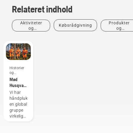
Relateret indhold
Aktiviteter
Produkter
Købsrådgivning
og
og
begivenheder
innovationer
Historier
og
inspiration
Mød
Husqvarna
H-
Vi har
teamet -
håndplukket
vores
en global
mest
gruppe
krævende
virkelig
brugere
dygtige
og