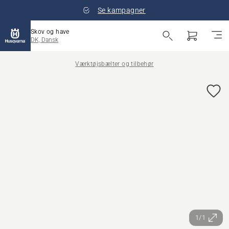
Se kampagner
Skov og have
DK, Dansk
Værktøjsbælter og tilbehør
1/1