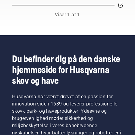
respekterede
ambassadører
blandt
Viser 1 af 1
de
bedste
skov- og
parkfagfolk
i deres
respektive
lande.
Du befinder dig på den danske
De er
hjemmeside for Husqvarna
vores H-
team.
skov og have
Og de er
vores
mest
Husqvarna har været drevet af en passion for
krævende
brugere.
innovation siden 1689 og leverer professionelle
skov-, park- og haveprodukter. Ydeevne og
brugervenlighed møder sikkerhed og
miljøbeskyttelse i vores banebrydende
nyskabelser, hvor batteriløsninger og robotter er i