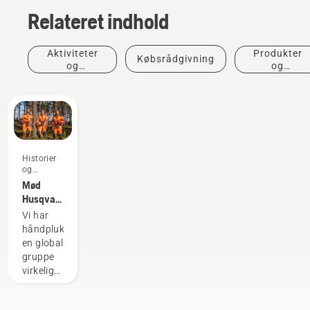
Relateret indhold
Aktiviteter
Produkter
Købsrådgivning
og
og
begivenheder
innovationer
Historier
og
inspiration
Mød
Husqvarna
H-
Vi har
teamet -
håndplukket
vores
en global
mest
gruppe
krævende
virkelig
brugere
dygtige
og