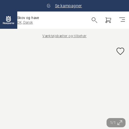
Se kampagner
Skov og have
DK, Dansk
Værktøjsbælter og tilbehør
1/1