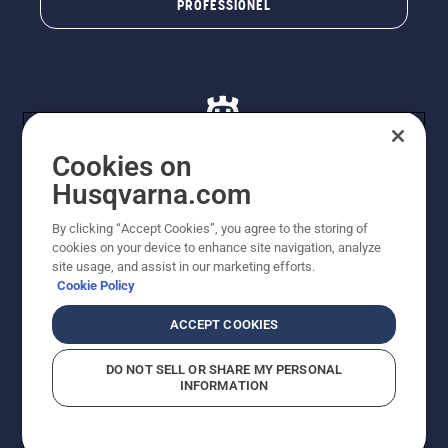
PROFESSIONEL
Cookies on
Husqvarna.com
© Husqvarna AB (publ). Alle rettigheder forbeholdes. De
By clicking “Accept Cookies”, you agree to the storing of
viste priser er vejledende udsalgspriser. Der tages
cookies on your device to enhance site navigation, analyze
forbehold for stave- og trykfejl samt prisændringer. Vi
site usage, and assist in our marketing efforts.
stræber efter at have så nøjagtige oplysningerne på
Cookie Policy
dette websted som muligt. Alle anførte priser er
vejledende udsalgspriser (inkl. moms), medmindre
ACCEPT COOKIES
produktet kan købes direkte.
Cookiepolitik
Anvendelsesvilkår
DO NOT SELL OR SHARE MY PERSONAL
Bekendtgørelse vedr. beskyttelse af personlige oplysninger
INFORMATION
Imprint
Rapporter formodede overtrædelser