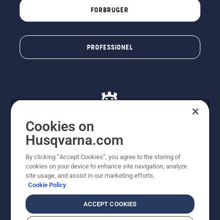
FORBRUGER
PROFESSIONEL
Cookies on
Husqvarna.com
© Husqvarna AB (publ). Alle rettigheder forbeholdes. De
By clicking “Accept Cookies”, you agree to the storing of
viste priser er vejledende udsalgspriser. Der tages
cookies on your device to enhance site navigation, analyze
forbehold for stave- og trykfejl samt prisændringer. Vi
site usage, and assist in our marketing efforts.
stræber efter at have så nøjagtige oplysningerne på
Cookie Policy
dette websted som muligt. Alle anførte priser er
vejledende udsalgspriser (inkl. moms), medmindre
ACCEPT COOKIES
produktet kan købes direkte.
Cookiepolitik
Anvendelsesvilkår