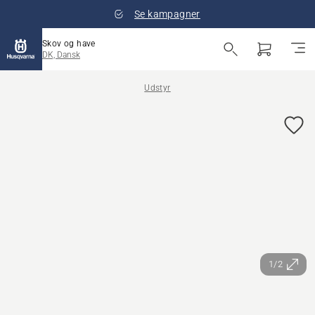
Se kampagner
Skov og have
DK, Dansk
Udstyr
1/2