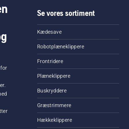
en
Se vores sortiment
og
Kædesave
Robotplæneklippere
Frontridere
for
Plæneklippere
er.
Buskryddere
hed
Græstrimmere
tter
Hækkeklippere