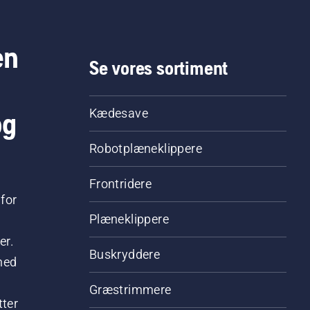
en
Se vores sortiment
og
Kædesave
Robotplæneklippere
Frontridere
for
Plæneklippere
er.
Buskryddere
hed
Græstrimmere
tter