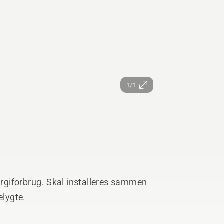
1/1
nergiforbrug. Skal installeres sammen
lygte.