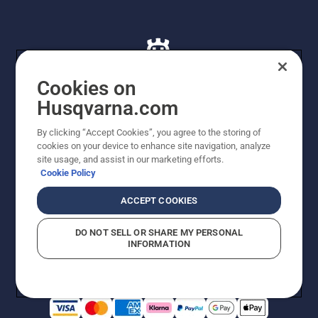
Cookies on
Husqvarna.com
© Husqvarna AB (publ). Alle rettigheder forbeholdes. De
By clicking “Accept Cookies”, you agree to the storing of
viste priser er vejledende udsalgspriser. Der tages
cookies on your device to enhance site navigation, analyze
forbehold for stave- og trykfejl samt prisændringer. Vi
site usage, and assist in our marketing efforts.
stræber efter at have så nøjagtige oplysningerne på
Cookie Policy
dette websted som muligt. Alle anførte priser er
vejledende udsalgspriser (inkl. moms), medmindre
ACCEPT COOKIES
produktet kan købes direkte.
Cookiepolitik
Anvendelsesvilkår
DO NOT SELL OR SHARE MY PERSONAL
Bekendtgørelse vedr. beskyttelse af personlige oplysninger
INFORMATION
Imprint
Rapporter formodede overtrædelser