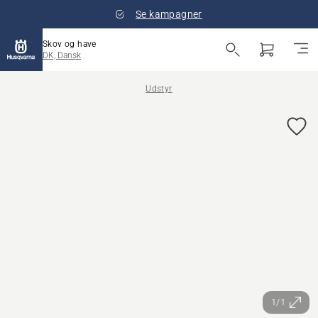
Se kampagner
Skov og have
DK, Dansk
Udstyr
1/1