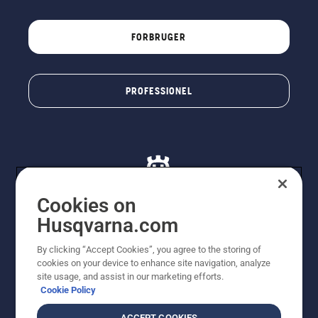
FORBRUGER
PROFESSIONEL
Cookies on
Husqvarna.com
© Husqvarna AB (publ). Alle rettigheder forbeholdes. De
By clicking “Accept Cookies”, you agree to the storing of
viste priser er vejledende udsalgspriser. Der tages
cookies on your device to enhance site navigation, analyze
forbehold for stave- og trykfejl samt prisændringer. Vi
site usage, and assist in our marketing efforts.
stræber efter at have så nøjagtige oplysningerne på
Cookie Policy
dette websted som muligt. Alle anførte priser er
vejledende udsalgspriser (inkl. moms), medmindre
ACCEPT COOKIES