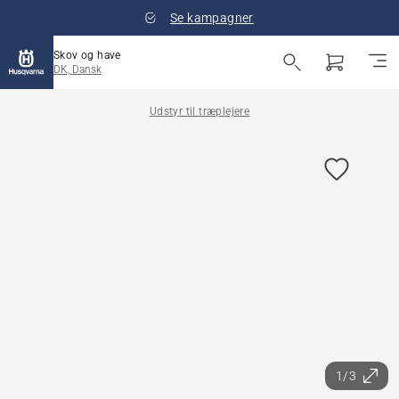
Se kampagner
Skov og have
DK, Dansk
Udstyr til træplejere
1/3