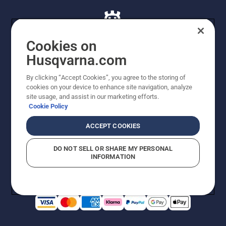
Cookies on
Husqvarna.com
© Husqvarna AB (publ). Alle rettigheder forbeholdes. De
By clicking “Accept Cookies”, you agree to the storing of
viste priser er vejledende udsalgspriser. Der tages
cookies on your device to enhance site navigation, analyze
forbehold for stave- og trykfejl samt prisændringer. Vi
site usage, and assist in our marketing efforts.
stræber efter at have så nøjagtige oplysningerne på
Cookie Policy
dette websted som muligt. Alle anførte priser er
vejledende udsalgspriser (inkl. moms), medmindre
ACCEPT COOKIES
produktet kan købes direkte.
Cookiepolitik
Anvendelsesvilkår
DO NOT SELL OR SHARE MY PERSONAL
Bekendtgørelse vedr. beskyttelse af personlige oplysninger
INFORMATION
Imprint
Rapporter formodede overtrædelser