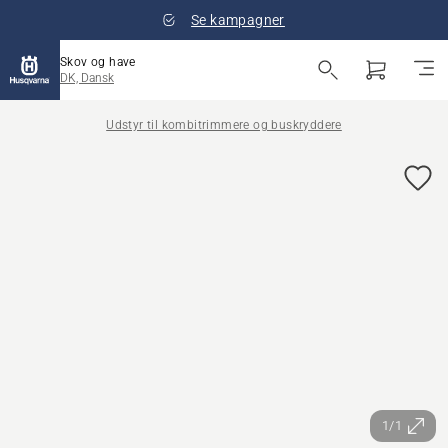
Se kampagner
Skov og have
DK, Dansk
Udstyr til kombitrimmere og buskryddere
1/1