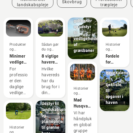
Skovbrug
Golfklubber
landskabspleje
træpleje
Plæneklippere
til
golfbaner
og udstyr
til
vedligeholdelse
af
Produkter
Sådan gør
Historier
og
du og
og
græsbaner
innovationer
vejledninger
inspiration
Minimer
8 vigtige
Fordele
Sådan gør
vedligeholdelse
haveredskaber
for
du og
af
med
greenkeepere
vejledninger
For
Hvilke
Havekalender
elektrisk
batteri –
ved
professionelle
haveredskaber
–
udstyr
sådan
autonom
er den
har du
tjekliste
med
bruges
klipning
daglige
brug for i
Historier
til
batteridrevet
de!
vedligeholdelse
din
og
opgaver i
værktøj
Kommuner
inspiration
af
have? I
Mød
haven
Udstyr til
motoren
dag
Husqvarna
landskabspleje
en af de
findes
H-
Vi har
og
tidskrævende
der
teamet -
håndplukket
plænepleje
ting, der
batteridrevet
vores
en global
til grønne
Historier
potentielt
alternativer
mest
gruppe
og
byer