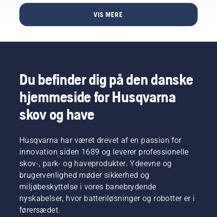
og
hjælper
VIS MERE
os
samtidig
med at
reducere
håndvibrationer.
Du befinder dig på den danske
hjemmeside for Husqvarna
skov og have
Husqvarna har været drevet af en passion for
innovation siden 1689 og leverer professionelle
skov-, park- og haveprodukter. Ydeevne og
brugervenlighed møder sikkerhed og
miljøbeskyttelse i vores banebrydende
nyskabelser, hvor batteriløsninger og robotter er i
førersædet.