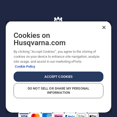
Cookies on
Husqvarna.com
© Husqvarna AB (publ). Alle rettigheder forbeholdes. De
By clicking “Accept Cookies”, you agree to the storing of
viste priser er vejledende udsalgspriser. Der tages
cookies on your device to enhance site navigation, analyze
forbehold for stave- og trykfejl samt prisændringer. Vi
site usage, and assist in our marketing efforts.
stræber efter at have så nøjagtige oplysningerne på
Cookie Policy
dette websted som muligt. Alle anførte priser er
vejledende udsalgspriser (inkl. moms), medmindre
ACCEPT COOKIES
produktet kan købes direkte.
Cookiepolitik
Anvendelsesvilkår
DO NOT SELL OR SHARE MY PERSONAL
Bekendtgørelse vedr. beskyttelse af personlige oplysninger
INFORMATION
Imprint
Rapporter formodede overtrædelser