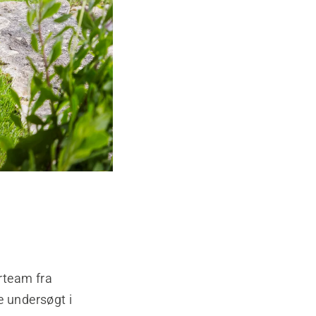
rteam fra
e undersøgt i