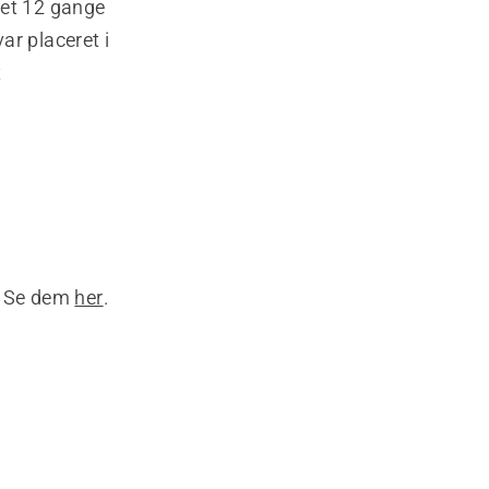
tet 12 gange
ar placeret i
t
g. Se dem
her
.