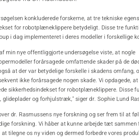
rsøgelsen konkluderede forskerne, at tre tekniske egen
kset for robotplæneklippere betydeligt. Disse tre funkt
up i dag implementeret i deres modeller i forskellige 
af min nye offentliggjorte undersøgelse viste, at nogle
ppermodeller forårsagede omfattende skader på de død
gså at der var betydelige forskelle i skadens omfang, 
ekvent ikke forårsagede nogen skade. Vi opdagede, at 
ede sikkerhedsindekset for robotplæneklippere. Disse f
e, glideplader og forhjulstræk," siger dr. Sophie Lund 
over dr. Rasmussens nye forskning og ser frem til at fø
dige forskning. Vi håber at kunne arbejde tæt sammen f
 at tilegne os ny viden og dermed forbedre vores produ