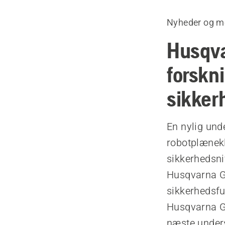
Nyheder og m
Husqva
forskn
sikker
En nylig und
robotplænekl
sikkerhedsni
Husqvarna Gr
sikkerhedsfun
Husqvarna Gr
næste under