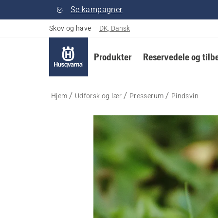
Se kampagner
Skov og have
–
DK, Dansk
Produkter
Reservedele og tilb
Hjem
Udforsk og lær
Presserum
Pindsvin