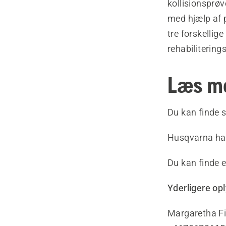
kollisionsprø
med hjælp af p
tre forskellig
rehabiliterings
Læs m
Du kan finde 
Husqvarna har
Du kan finde e
Yderligere op
Margaretha Fi