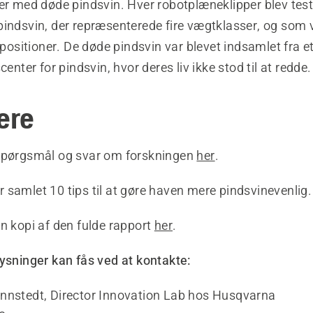
ver med døde pindsvin. Hver robotplæneklipper blev tes
indsvin, der repræsenterede fire vægtklasser, og som v
e positioner. De døde pindsvin var blevet indsamlet fra e
center for pindsvin, hvor deres liv ikke stod til at redde.
ere
spørgsmål og svar om forskningen
her
.
 samlet 10 tips til at gøre haven mere pindsvinevenli
n kopi af den fulde rapport
her
.
lysninger kan fås ved at kontakte:
nnstedt, Director Innovation Lab hos Husqvarna