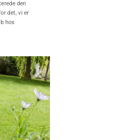
ncerede den
r det, vi er
ab hos