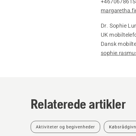
+4670678615
margaretha.f
Dr. Sophie L
UK mobiltele
Dansk mobilt
sophie.rasmu
Relaterede artikler
Aktiviteter og begivenheder
Købsrådgivn