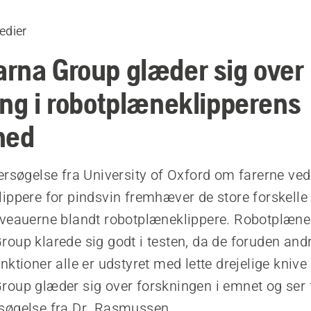
edier
rna Group glæder sig over
ing i robotplæneklipperens
hed
ersøgelse fra University of Oxford om farerne ved
ippere for pindsvin fremhæver de store forskelle 
veauerne blandt robotplæneklippere. Robotplænek
oup klarede sig godt i testen, da de foruden and
ktioner alle er udstyret med lette drejelige knive 
oup glæder sig over forskningen i emnet og ser f
søgelse fra Dr. Rasmussen.