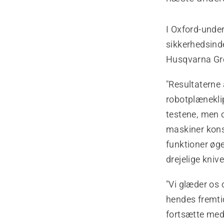
I Oxford-unde
sikkerhedsinde
Husqvarna Gro
"Resultaterne 
robotplænekli
testene, men o
maskiner kons
funktioner øg
drejelige kniv
"Vi glæder os 
hendes fremti
fortsætte med