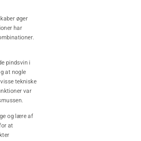
skaber øger
ioner har
kombinationer.
e pindsvin i
og at nogle
visse tekniske
unktioner var
Rasmussen.
lge og lære af
or at
kter