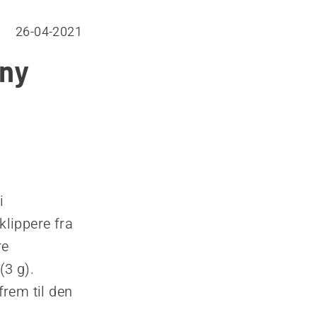
26-04-2021
 ny
i
lippere fra
re
(3 g).
rem til den