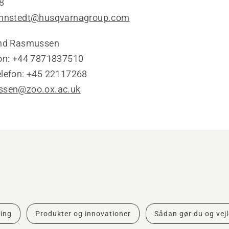
8
innstedt@husqvarnagroup.com
und Rasmussen
fon: +44 7871837510
elefon: +45 22117268
ssen@zoo.ox.ac.uk
ing
Produkter og innovationer
Sådan gør du og vej