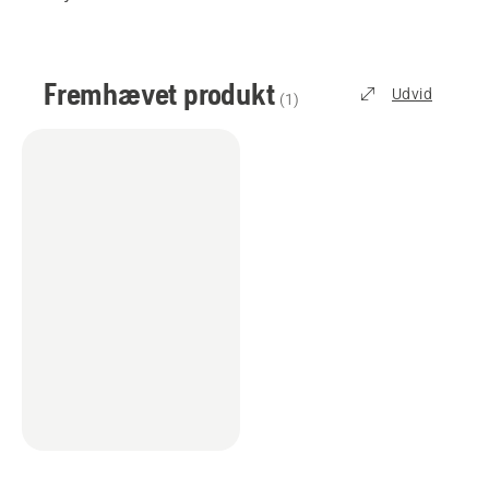
Fremhævet produkt
Udvid
(
1
)