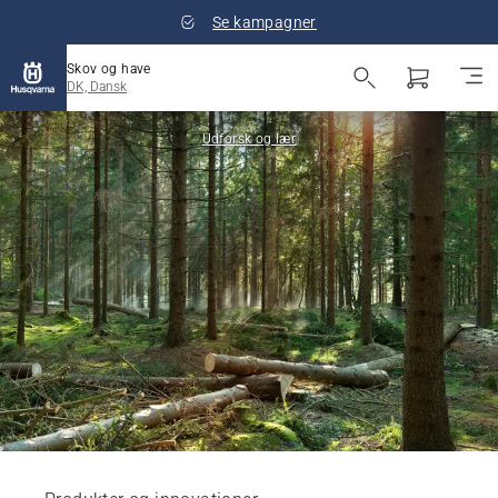
Se kampagner
Skov og have
DK, Dansk
Udforsk og lær