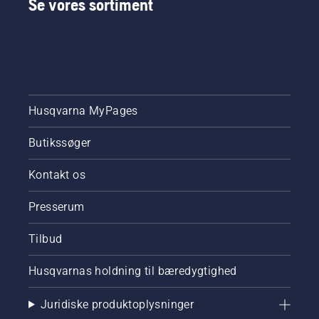
Se vores sortiment
unikke
kædebremse
TrioBrake.
Det har
vist sig
at være
en god
Husqvarna MyPages
investering.
Kædesavsejer
Bill
Butikssøger
Raleigh
og hans
Kontakt os
kolleger
arbejder
Presserum
nu
smartere
Tilbud
– ved at
bruge
bedre
Husqvarnas holdning til bæredygtighed
arbejdsteknikker
og
Juridiske produktoplysninger
arbejde