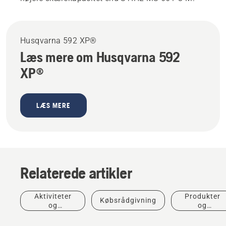
Husqvarna 592 XP®
Læs mere om Husqvarna 592
XP®
LÆS MERE
Relaterede artikler
Aktiviteter
Produkter
Købsrådgivning
og
og
begivenheder
innovationer