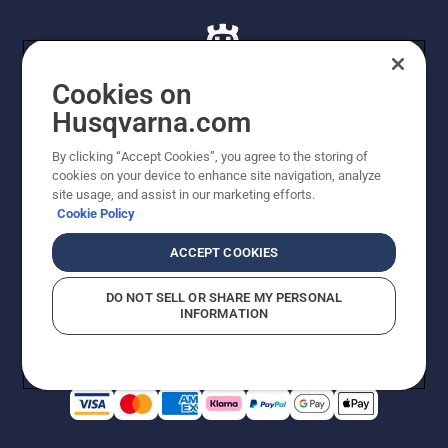
Cookies on
Husqvarna.com
© Husqvarna AB (publ). Alle rettigheder forbeholdes. De
By clicking “Accept Cookies”, you agree to the storing of
viste priser er vejledende udsalgspriser. Der tages
cookies on your device to enhance site navigation, analyze
forbehold for stave- og trykfejl samt prisændringer. Vi
site usage, and assist in our marketing efforts.
stræber efter at have så nøjagtige oplysningerne på
Cookie Policy
dette websted som muligt. Alle anførte priser er
vejledende udsalgspriser (inkl. moms), medmindre
ACCEPT COOKIES
produktet kan købes direkte.
Cookiepolitik
Anvendelsesvilkår
DO NOT SELL OR SHARE MY PERSONAL
Bekendtgørelse vedr. beskyttelse af personlige oplysninger
INFORMATION
Imprint
Rapporter formodede overtrædelser