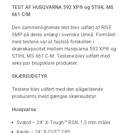
TEST AF HUSQVARNA 592 XP® og STIHL MS
661 C-M
Den sammenlignende test blev udført af RISE
SMP på deres anlæg i svenske Umeå. Formålet
med testene var at fastslå forskellen i
skærekapacitet mellem Husqvarna 592 XP® og
STIHL MS 661 C-M. Testene blev udført med
seks par brugsklare produkter.
SKÆREUDSTYR
Testene blev udført med den pågældende
producents mest gængse skæreudstyr.
Husqvarna:
Sværd – 24" X-Tough™ RSN, 1,5 mm måler
Kæde – 24" X-CUT™ C85