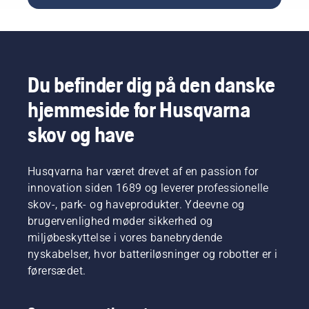
arbejde,
engagement
der hele
i at
tiden
reducere
kræver
CO2-
høj
udledningen
præcision.
og
Du befinder dig på den danske
Gerry
samtidig
Breton,
øge
hjemmeside for Husqvarna
sikkerhedschef
virksomhedens
hos
vækst.
skov og have
Lucas
Blandt
Tree
svenske
Experts,
virksomheder
Husqvarna har været drevet af en passion for
besluttede
er
innovation siden 1689 og leverer professionelle
sig
Husqvarna
skov-, park- og haveprodukter. Ydeevne og
tidligt i
Group
brugervenlighed møder sikkerhed og
forløbet
nr. 1 i
for at
miljøbeskyttelse i vores banebrydende
kategorien
investere
"Personal
nyskabelser, hvor batteriløsninger og robotter er i
i
and
førersædet.
Husqvarna-
Household
kædesave
goods".
med den