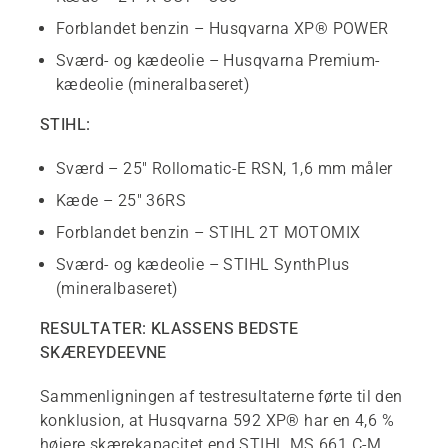
Forblandet benzin – Husqvarna XP® POWER
Sværd- og kædeolie – Husqvarna Premium-
kædeolie (mineralbaseret)
STIHL:
Sværd – 25" Rollomatic-E RSN, 1,6 mm måler
Kæde – 25" 36RS
Forblandet benzin – STIHL 2T MOTOMIX
Sværd- og kædeolie – STIHL SynthPlus
(mineralbaseret)
RESULTATER: KLASSENS BEDSTE
SKÆREYDEEVNE
Sammenligningen af testresultaterne førte til den
konklusion, at Husqvarna 592 XP® har en 4,6 %
højere skærekapacitet end STIHL MS 661 C-M.