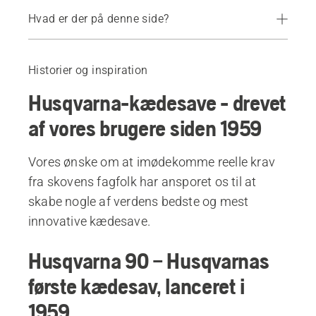
Hvad er der på denne side?
Husqvarna 90
Husqvarna 65
Historier og inspiration
Husqvarna 180
Husqvarna-kædesave - drevet
Husqvarna 162
Husqvarna 133
af vores brugere siden 1959
Husqvarna 50 Rancher
Husqvarna 154
Vores ønske om at imødekomme reelle krav
Husqvarna 262 XP®
fra skovens fagfolk har ansporet os til at
Husqvarna 394 XP®
skabe nogle af verdens bedste og mest
Husqvarna 335XPT
innovative kædesave.
Husqvarna 346XPG
Husqvarna 90 – Husqvarnas
Anbefalede produkter
første kædesav, lanceret i
1959