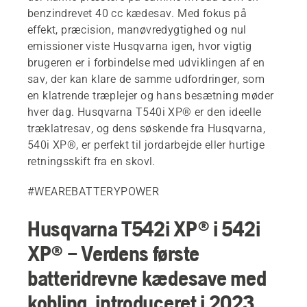
benzindrevet 40 cc kædesav. Med fokus på
effekt, præcision, manøvredygtighed og nul
emissioner viste Husqvarna igen, hvor vigtig
brugeren er i forbindelse med udviklingen af en
sav, der kan klare de samme udfordringer, som
en klatrende træplejer og hans besætning møder
hver dag. Husqvarna T540i XP® er den ideelle
træklatresav, og dens søskende fra Husqvarna,
540i XP®, er perfekt til jordarbejde eller hurtige
retningsskift fra en skovl.
#WEAREBATTERYPOWER
Husqvarna T542i XP® i 542i
XP® – Verdens første
batteridrevne kædesave med
kobling, introduceret i 2023