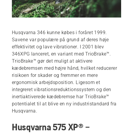
Husqvarna 346 kunne købes i foråret 1999.
Savene var populære på grund af deres høje
effektivitet og lave vibrationer. I 2001 blev
346XPG lanceret, en variant med TrioBrake™.
TrioBrake™ gør det muligt at aktivere
kædebremsen med højre hånd, hvilket reducerer
risikoen for skader og fremmer en mere
ergonomisk arbejdsposition. Ligesom et
integreret vibrationsreduktionssystem og den
inertiaktiverede kædebremse har TrioBrake™
potentialet til at blive en ny industristandard fra
Husqvarna.
Husqvarna 575 XP® –