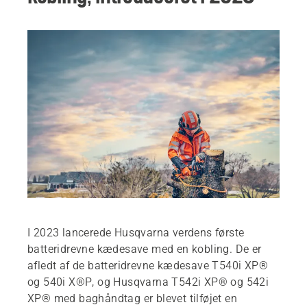
I 2023 lancerede Husqvarna verdens første
batteridrevne kædesave med en kobling. De er
afledt af de batteridrevne kædesave T540i XP®
og 540i X®P, og Husqvarna T542i XP® og 542i
XP® med baghåndtag er blevet tilføjet en