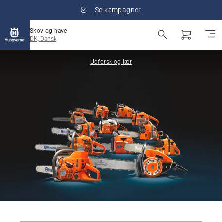
Se kampagner
Skov og have
DK, Dansk
Udforsk og lær