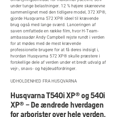
under tunge belastninger. 12 % højere skæreevne
sammenlignet med den tidligere model, 372 XP®,
gjorde Husqvarna 572 XP® ideel til krævende
brug også med lange sværd. Lanceringen af
saven omfattede en række film, hvor H-Team-
ambassadør Andy Campbell rejste rundt i verden
for at mødes med de mest krævende
professionelle brugere for at få deres indsigt i,
hvordan Husqvarna 572 XP® skulle præstere i
forskellige dele af verden under et bredt udvalg af
vejr-, snavs- og højdeudfordringer.
UDHOLDENHED FRA HUSQVARNA
Husqvarna T540i XP® og 540i
XP® – De ændrede hverdagen
for arborister over hele verden,