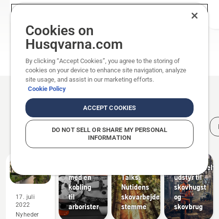
Cookies on
Husqvarna.com
ALLE KÆDESAVE
By clicking “Accept Cookies”, you agree to the storing of
cookies on your device to enhance site navigation, analyze
site usage, and assist in our marketing efforts.
Cookie Policy
Produkter
Relaterede artikler
og
ACCEPT COOKIES
innovationer
T542i
Professionel
Aktiviteter
Skovbrug
XP® –
Historier
DO NOT SELL OR SHARE MY PERSONAL
træpleje
og
den
INFORMATION
og
begivenheder
første
inspiration
batteridrevne
Husqvarna
Løsninger
kædesav
Tree
Professionelt
med en
Talks:
udstyr til
kobling
Nutidens
skovhugst
til
skovarbejderes
og
17. juli
2022
arborister
stemme
skovbrug
Produkter
Nyheder