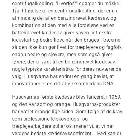
centrifugalkobling. "Hvorfor?" spørger du måske.
Tja, tilføjelse af en centrifugalkobling, der er en
almindelig del af en benzindrevet kædesav, og
kombination af den med alle fordelene ved en
batteridrevet kædesav giver saven lidt ekstra
kickstart og bedre flow, når den bruges i træerne,
så den ikke kun gør livet for træplejere og fagfolk
endnu bedre og sjovere, men som også giver
førere, der er vant til en benzindrevet kædesav,
nogle typiske karakteristika for deres nuværende
valg. Husqvarna har endnu en gang bevist, at
innovationer er en del af virksomhedens DNA.
Husqvarnas første kædesav blev lanceret i 1959,
og den var sort og orange. Husqvarna-produkter
har været orange lige siden. Som følge af de krav,
som professionelle skovbrugs- og
træplejearbejdere stiller os, mener vi, at vi har
verdens bedste kædesavssortiment. Hvad kan du