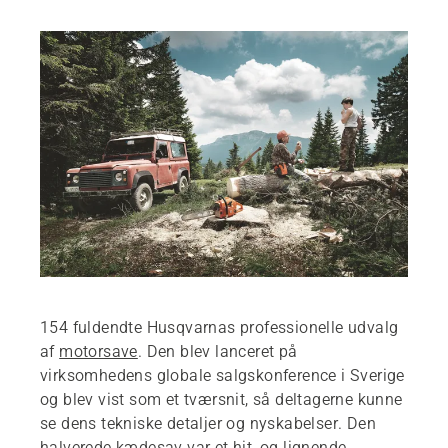
154 fuldendte Husqvarnas professionelle udvalg
af
motorsave
. Den blev lanceret på
virksomhedens globale salgskonference i Sverige
og blev vist som et tværsnit, så deltagerne kunne
se dens tekniske detaljer og nyskabelser. Den
halverede kædesav var et hit, og lignende