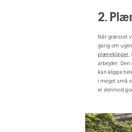
2. Plæ
Når græsset vo
gang om ugen 
plæneklipper
,
arbejder. Den 
kan klippe he
i meget små s
er derimod god