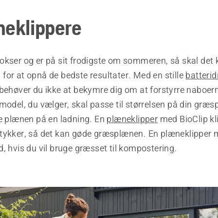
neklippere
kser og er på sit frodigste om sommeren, så skal det k
for at opnå de bedste resultater. Med en stille
batterid
 behøver du ikke at bekymre dig om at forstyrre naboer
model, du vælger, skal passe til størrelsen på din græs
le plænen på en ladning. En
plæneklipper
med BioClip kl
tykker, så det kan gøde græsplænen. En plæneklipper
, hvis du vil bruge græsset til kompostering.