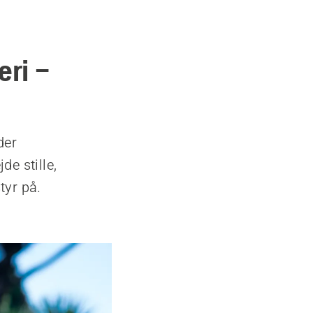
eri –
der
de stille,
tyr på.