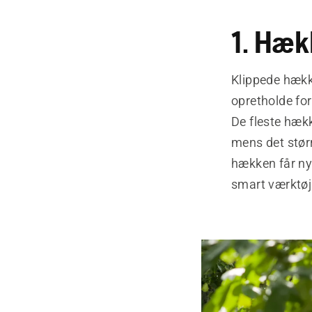
1. Hæk
Klippede hækk
opretholde f
De fleste hækk
mens det størr
hækken får ny
smart værktøj 