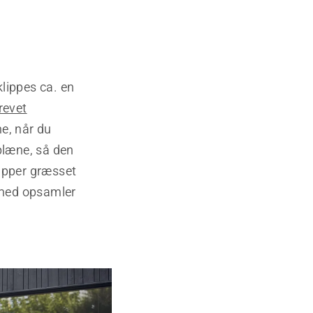
lippes ca. en
revet
ne, når du
plæne, så den
ipper græsset
 med opsamler