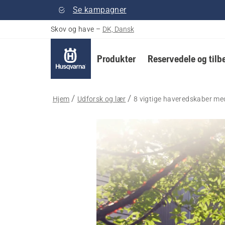
Se kampagner
Skov og have
–
DK, Dansk
Produkter
Reservedele og tilb
Hjem
Udforsk og lær
8 vigtige haveredskaber med