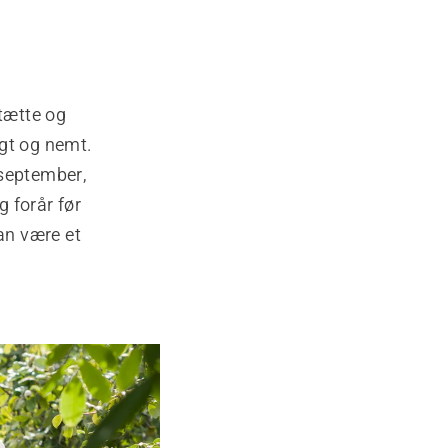
tætte og
igt og nemt.
i-september,
 forår før
an være et