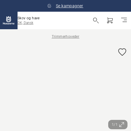
Se kampagner
Skov og have
DK, Dansk
Trimmerhoveder
1/1