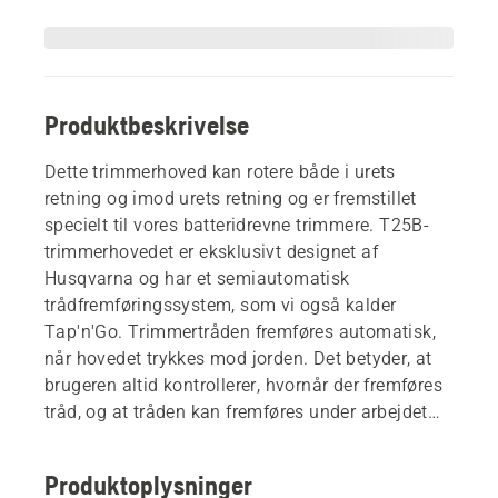
Produktbeskrivelse
Dette trimmerhoved kan rotere både i urets
retning og imod urets retning og er fremstillet
specielt til vores batteridrevne trimmere. T25B-
trimmerhovedet er eksklusivt designet af
Husqvarna og har et semiautomatisk
trådfremføringssystem, som vi også kalder
Tap'n'Go. Trimmertråden fremføres automatisk,
når hovedet trykkes mod jorden. Det betyder, at
brugeren altid kontrollerer, hvornår der fremføres
tråd, og at tråden kan fremføres under arbejdet
med maskinen. Maskinen behøver ikke at være
slukket eller udløst fra selen, for at fremføring kan
Produktoplysninger
foregå.