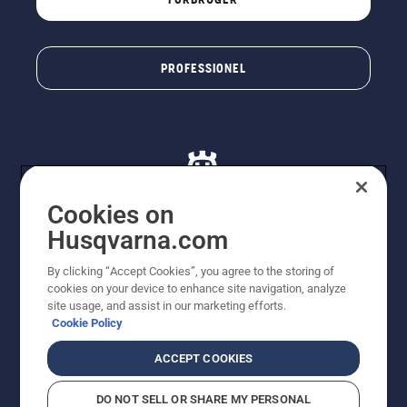
PROFESSIONEL
Cookies on
Husqvarna.com
© Husqvarna AB (publ). Alle rettigheder forbeholdes. De
By clicking “Accept Cookies”, you agree to the storing of
viste priser er vejledende udsalgspriser. Der tages
cookies on your device to enhance site navigation, analyze
forbehold for stave- og trykfejl samt prisændringer. Vi
site usage, and assist in our marketing efforts.
stræber efter at have så nøjagtige oplysningerne på
Cookie Policy
dette websted som muligt. Alle anførte priser er
vejledende udsalgspriser (inkl. moms), medmindre
ACCEPT COOKIES
produktet kan købes direkte.
Cookiepolitik
Anvendelsesvilkår
DO NOT SELL OR SHARE MY PERSONAL
Bekendtgørelse vedr. beskyttelse af personlige oplysninger