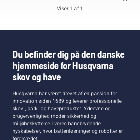
redskab.
I denne
Viser 1 af 1
brugervejledning
til
buskrydderen
finder du
en liste
med tips
til,
Du befinder dig på den danske
hvordan
hjemmeside for Husqvarna
du
arbejder
skov og have
sikkert
og
effektivt
Husqvarna har været drevet af en passion for
med din
buskrydder
innovation siden 1689 og leverer professionelle
fra
skov-, park- og haveprodukter. Ydeevne og
Husqvarna.
brugervenlighed møder sikkerhed og
miljøbeskyttelse i vores banebrydende
nyskabelser, hvor batteriløsninger og robotter er i
førersædet.