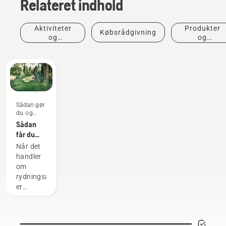
Relateret indhold
Aktiviteter
Produkter
Købsrådgivning
og
og
begivenheder
innovationer
Sådan gør
du og
vejledninger
Sådan
får du
mest ud
Når det
af
handler
buskrydderen
om
rydningsarbejde,
er
buskrydderen
det mest
alsidige