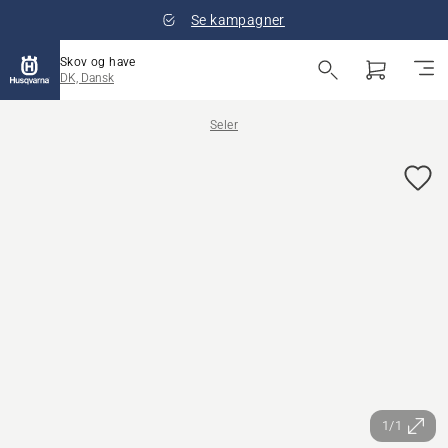
Se kampagner
Skov og have
DK, Dansk
Seler
1/1