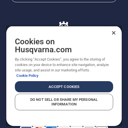
Cookies on
Husqvarna.com
© Husqvarna AB (publ). Alle rettigheder forbeholdes. De
By clicking “Accept Cookies”, you agree to the storing of
viste priser er vejledende udsalgspriser. Der tages
cookies on your device to enhance site navigation, analyze
forbehold for stave- og trykfejl samt prisændringer. Vi
site usage, and assist in our marketing efforts.
stræber efter at have så nøjagtige oplysningerne på
Cookie Policy
dette websted som muligt. Alle anførte priser er
vejledende udsalgspriser (inkl. moms), medmindre
ACCEPT COOKIES
produktet kan købes direkte.
Cookiepolitik
Anvendelsesvilkår
DO NOT SELL OR SHARE MY PERSONAL
Bekendtgørelse vedr. beskyttelse af personlige oplysninger
INFORMATION
Imprint
Rapporter formodede overtrædelser