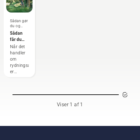
Sådan gør
du og
vejledninger
Sådan
får du
mest ud
Når det
af
handler
buskrydderen
om
rydningsarbejde,
er
buskrydderen
det mest
alsidige
redskab.
I denne
Viser 1 af 1
brugervejledning
til
buskrydderen
finder du
en liste