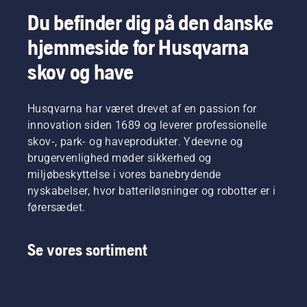
med tips
til,
Du befinder dig på den danske
hvordan
hjemmeside for Husqvarna
du
arbejder
skov og have
sikkert
og
effektivt
Husqvarna har været drevet af en passion for
med din
buskrydder
innovation siden 1689 og leverer professionelle
fra
skov-, park- og haveprodukter. Ydeevne og
Husqvarna.
brugervenlighed møder sikkerhed og
miljøbeskyttelse i vores banebrydende
nyskabelser, hvor batteriløsninger og robotter er i
førersædet.
Se vores sortiment