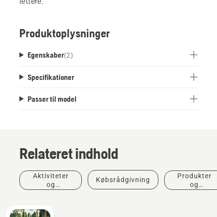
lettere.
Produktoplysninger
Egenskaber
(
2
)
Specifikationer
Passer til model
Relateret indhold
Aktiviteter
Produkter
Købsrådgivning
og
og
begivenheder
innovationer