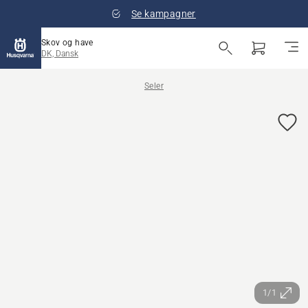
Se kampagner
Skov og have
DK, Dansk
Seler
1/1