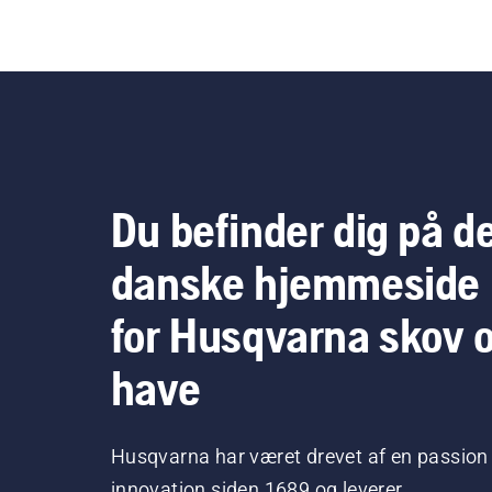
Du befinder dig på d
danske hjemmeside
for Husqvarna skov 
have
Husqvarna har været drevet af en passion 
innovation siden 1689 og leverer