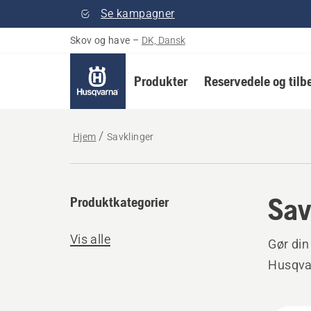
Se kampagner
Skov og have
–
DK, Dansk
Produkter
Reservedele og tilb
Hjem
Savklinger
Sav
Produktkategorier
Vis alle
Gør din
Husqva