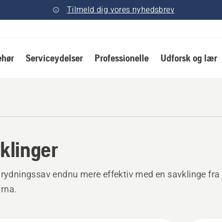
Tilmeld dig vores nyhedsbrev
ehør
Serviceydelser
Professionelle
Udforsk og lær
klinger
 rydningssav endnu mere effektiv med en savklinge fra
rna.