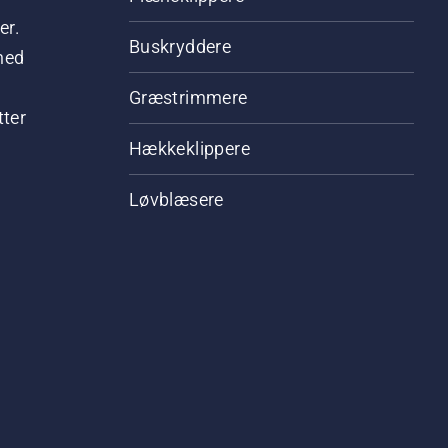
er.
Buskryddere
hed
Græstrimmere
tter
Hækkeklippere
Løvblæsere