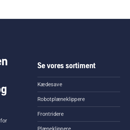
en
Se vores sortiment
og
Kædesave
Robotplæneklippere
Frontridere
for
Plæneklippere