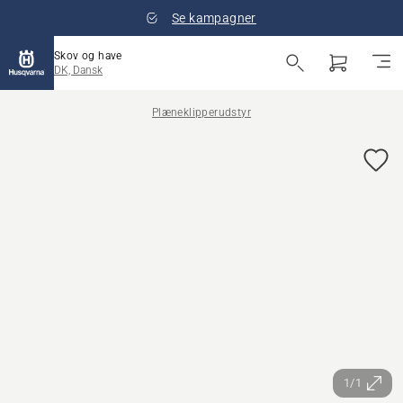
Se kampagner
Skov og have
DK, Dansk
Plæneklipperudstyr
1/1