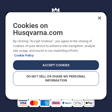
Cookies on
Husqvarna.com
© Husqvarna AB (publ). Alle rettigheder forbeholdes. De
By clicking “Accept Cookies”, you agree to the storing of
viste priser er vejledende udsalgspriser. Der tages
cookies on your device to enhance site navigation, analyze
forbehold for stave- og trykfejl samt prisændringer. Vi
site usage, and assist in our marketing efforts.
stræber efter at have så nøjagtige oplysningerne på
Cookie Policy
dette websted som muligt. Alle anførte priser er
vejledende udsalgspriser (inkl. moms), medmindre
ACCEPT COOKIES
produktet kan købes direkte.
Cookiepolitik
Anvendelsesvilkår
DO NOT SELL OR SHARE MY PERSONAL
Bekendtgørelse vedr. beskyttelse af personlige oplysninger
INFORMATION
Imprint
Rapporter formodede overtrædelser