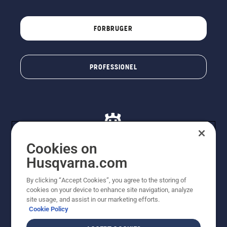
FORBRUGER
PROFESSIONEL
Cookies on
Husqvarna.com
© Husqvarna AB (publ). Alle rettigheder forbeholdes. De
By clicking “Accept Cookies”, you agree to the storing of
viste priser er vejledende udsalgspriser. Der tages
cookies on your device to enhance site navigation, analyze
forbehold for stave- og trykfejl samt prisændringer. Vi
site usage, and assist in our marketing efforts.
stræber efter at have så nøjagtige oplysningerne på
Cookie Policy
dette websted som muligt. Alle anførte priser er
vejledende udsalgspriser (inkl. moms), medmindre