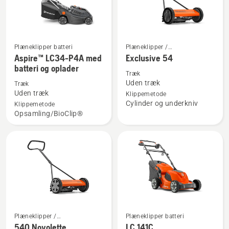
Plæneklipper batteri
Plæneklipper /
Se
Se
Græsslåmaskine
Aspire™ LC34-P4A med
Exclusive 54
flere
flere
batteri og oplader
detaljer
detaljer
Træk
Uden træk
Træk
om
om
Uden træk
Klippemetode
Aspire™
Exclusive
Cylinder og underkniv
Klippemetode
LC34-
54
Opsamling/BioClip®
P4A
med
batteri
og
oplader
Plæneklipper /
Plæneklipper batteri
Se
Se
Græsslåmaskine
540 Novolette
LC 141C