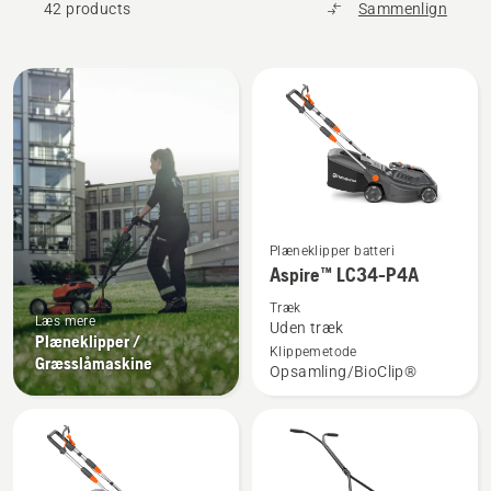
42 products
Sammenlign
Alle
produkter
Se
Plæneklipper batteri
flere
Aspire™ LC34-P4A
detaljer
Træk
om
Læs mere
Uden træk
Plæneklipper /
Aspire™
Klippemetode
Græsslåmaskine
Opsamling/BioClip®
LC34-
P4A