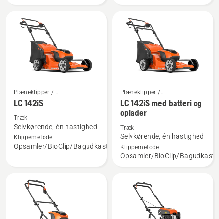
batteri
og
oplader
Plæneklipper /
Plæneklipper /
Se
Se
Græsslåmaskine
Græsslåmaskine
LC 142iS
LC 142iS med batteri og
flere
flere
oplader
detaljer
detaljer
Træk
Selvkørende, én hastighed
Træk
om
om
Selvkørende, én hastighed
Klippemetode
LC 142iS
LC 142iS
Opsamler/BioClip/Bagudkast
Klippemetode
med
Opsamler/BioClip/Bagudkast
batteri
og
oplader