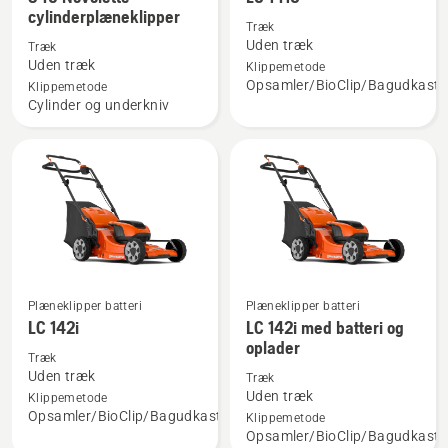
flere
flere
cylinderplæneklipper
detaljer
detaljer
Træk
Uden træk
Træk
om
om
Uden træk
Klippemetode
540
LC 141C
Opsamler/BioClip/Bagudkast
Klippemetode
Novolette
Cylinder og underkniv
cylinderplæneklipper
Plæneklipper batteri
Plæneklipper batteri
Se
Se
LC 142i
LC 142i med batteri og
flere
flere
oplader
detaljer
detaljer
Træk
Uden træk
Træk
om
om
Uden træk
Klippemetode
LC 142i
LC 142i
Opsamler/BioClip/Bagudkast
Klippemetode
med
Opsamler/BioClip/Bagudkast