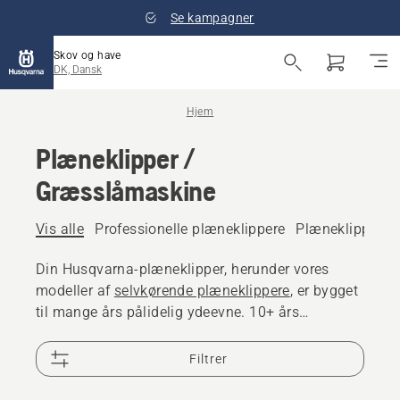
Se kampagner
Skov og have
DK, Dansk
Hjem
Plæneklipper /
Græsslåmaskine
Vis alle
Professionelle plæneklippere
Plæneklipper ba
Din Husqvarna-plæneklipper, herunder vores
modeller af
selvkørende plæneklippere
, er bygget
til mange års pålidelig ydeevne. 10+ års
tilgængelighed af reservedele til plæneklipper og
25.000 forhandlere over hele verden er der, hvis
Filtrer
du har brug for hjælp