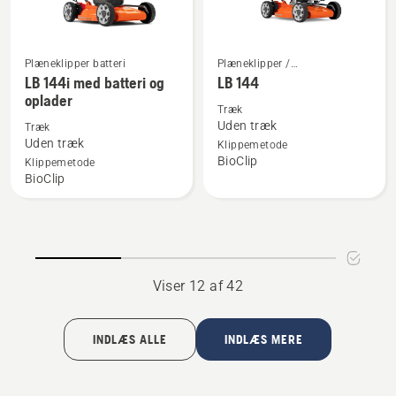
Plæneklipper batteri
Plæneklipper /
Se
Se
Græsslåmaskine
LB 144i med batteri og
LB 144
flere
flere
oplader
detaljer
detaljer
Træk
Uden træk
Træk
om
om
Uden træk
Klippemetode
LB 144i
LB 144
BioClip
Klippemetode
med
BioClip
batteri
og
oplader
Viser 12 af 42
INDLÆS ALLE
INDLÆS MERE