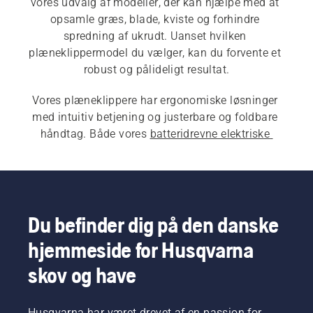
vores udvalg af modeller, der kan hjælpe med at 
opsamle græs, blade, kviste og forhindre 
spredning af ukrudt. Uanset hvilken 
plæneklippermodel du vælger, kan du forvente et 
robust og pålideligt resultat.
Vores plæneklippere har ergonomiske løsninger 
med intuitiv betjening og justerbare og foldbare 
håndtag. Både vores 
batteridrevne elektriske 
plæneklippere
 og 
benzindrevne plæneklippere
 er 
udstyret med pålidelige strømkilder og holdbare 
klippeborde. Vælg de 
professionelle 
plæneklippere
 for at få ekstra robust og effektiv 
brug af maskinen. Besøg vores 
købsguide til 
Du befinder dig på den danske
plæneklippere
 for at finde den bedste løsning til 
hjemmeside for Husqvarna
dine behov.
skov og have
Husqvarna har været drevet af en passion for