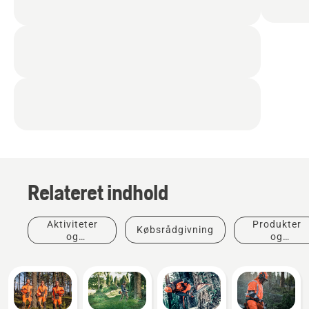
Relateret indhold
Aktiviteter
Produkter
Købsrådgivning
og
og
begivenheder
innovationer