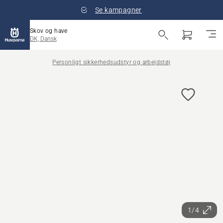
Se kampagner
Skov og have
DK, Dansk
Personligt sikkerhedsudstyr og arbejdstøj
1/4