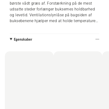
børste vådt græs af. Forstærkning på de mest
udsatte steder forlænger buksernes holdbarhed
og levetid. Ventilationslynlåse på bagsiden af
buksebenene hjælper med at holde temperaturen
på et komfortabelt niveau. De ergonomisk, let
bøjede knæ giver høj mobilitet.
Egenskaber