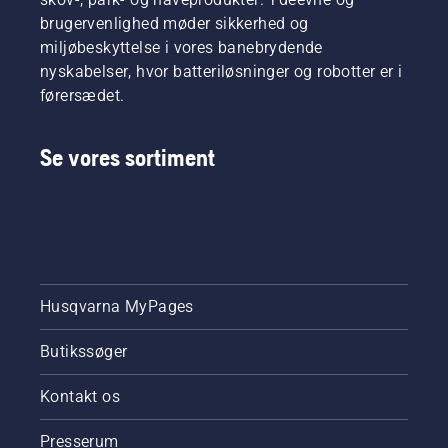
brug for?
kædesave.
brugervenlighed møder sikkerhed og
Vi har
miljøbeskyttelse i vores banebrydende
sammensat
nyskabelser, hvor batteriløsninger og robotter er i
denne
førersædet.
enkle
vejledning
til
Se vores sortiment
beskæring
af træer
for at
hjælpe
dig med
at
navigere
rundt i
Husqvarna MyPages
alle
mulighederne.
Butikssøger
Kontakt os
Presserum