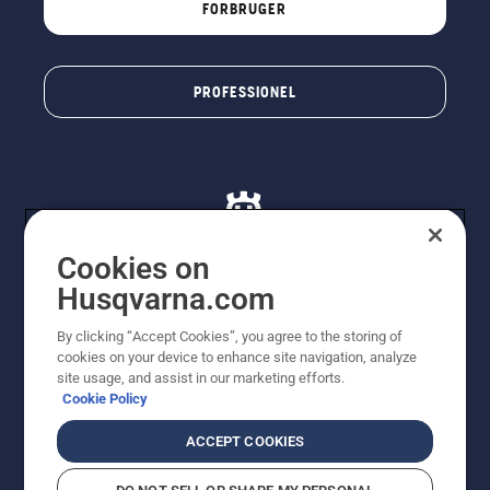
FORBRUGER
PROFESSIONEL
Cookies on
Husqvarna.com
© Husqvarna AB (publ). Alle rettigheder forbeholdes. De
By clicking “Accept Cookies”, you agree to the storing of
viste priser er vejledende udsalgspriser. Der tages
cookies on your device to enhance site navigation, analyze
forbehold for stave- og trykfejl samt prisændringer. Vi
site usage, and assist in our marketing efforts.
stræber efter at have så nøjagtige oplysningerne på
Cookie Policy
dette websted som muligt. Alle anførte priser er
vejledende udsalgspriser (inkl. moms), medmindre
ACCEPT COOKIES
produktet kan købes direkte.
Cookiepolitik
Anvendelsesvilkår