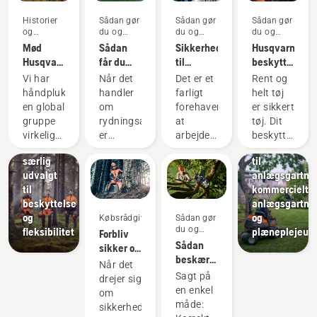
Historier
Sådan gør
Sådan gør
Sådan gør
og
du og
du og
du og
inspiration
vejledninger
vejledninger
vejledninger
Mød
Sådan
Sikkerhedskrav
Husqvarna
Husqvarna
får du
til
beskyttelsestø
Produkter
H-
mest ud
kædesave
Vejledninger
og
Vi har
Når det
Det er et
Rent og
teamet -
af
om vask
innovationer
håndplukket
handler
farligt
helt tøj
vores
Husqvarna
buskrydderen
og
en global
om
forehavende
er sikkert
mest
beskyttelsestøj:
reparation
gruppe
rydningsarbejde,
at
tøj. Dit
krævende
Materialer,
Anlægsgartnere
virkelig
er
arbejde
beskyttelsest
brugere
der er
Værktøj
dygtige
buskrydderen
med
udsættes
særlig
til
og
det mest
kædesave.
regelmæssigt
udvalgt
anlægsgartner
respekterede
alsidige
Men hvis
for sved
til
kommercielt
ambassadører
redskab.
du følger
og olie -
beskyttelse
anlægsgartne
blandt
I denne
nogle få
stoffer,
og
og
Købsrådgivning
Sådan gør
de
brugervejledning
grundlæggende
der kan
du og
fleksibilitet
plæneplejeuds
Forbliv
bedste
til
anbefalinger,
trænge
vejledninger
Sådan
sikker og
skov- og
buskrydderen
vil du
ind i
beskæres
varm -
parkfagfolk
finder du
kunne
beskyttelsesl
Når det
et træ
kædesavstilbehør,
Sagt på
i deres
en liste
slippe af
og
drejer sig
du har
en enkel
respektive
med tips
med
reducere
om
brug for
måde:
lande.
til,
eventuelle
dets
sikkerhedstøj