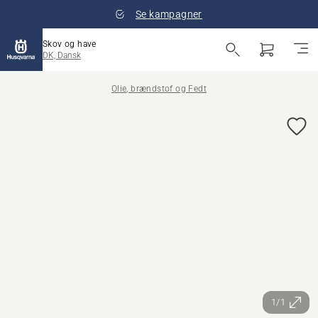
Se kampagner
Skov og have
DK, Dansk
Olie, brændstof og Fedt
1/1