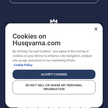
Cookies on
Husqvarna.com
© Husqvarna AB (publ). Alle rettigheder forbeholdes. De
By clicking “Accept Cookies”, you agree to the storing of
viste priser er vejledende udsalgspriser. Der tages
cookies on your device to enhance site navigation, analyze
forbehold for stave- og trykfejl samt prisændringer. Vi
site usage, and assist in our marketing efforts.
stræber efter at have så nøjagtige oplysningerne på
Cookie Policy
dette websted som muligt. Alle anførte priser er
vejledende udsalgspriser (inkl. moms), medmindre
ACCEPT COOKIES
produktet kan købes direkte.
Cookiepolitik
Anvendelsesvilkår
DO NOT SELL OR SHARE MY PERSONAL
Bekendtgørelse vedr. beskyttelse af personlige oplysninger
INFORMATION
Imprint
Rapporter formodede overtrædelser