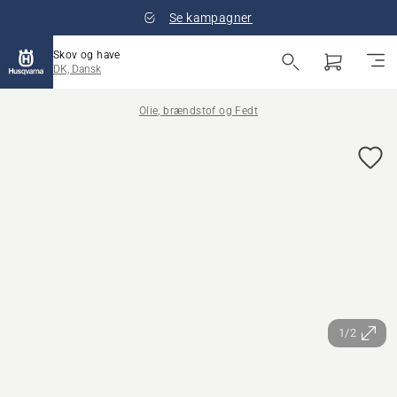
Se kampagner
Skov og have
DK, Dansk
Olie, brændstof og Fedt
1/2