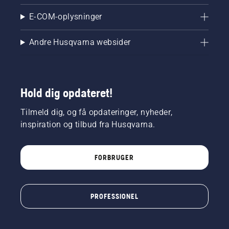
fra. Lad
E-COM-oplysninger
kædesaven
køre ved
højere
Andre Husqvarna websider
motoromdrejninger
et par
centimeter
fra en
Hold dig opdateret!
træstamme.
Olie på
Tilmeld dig, og få opdateringer, nyheder,
stammen
viser, at
inspiration og tilbud fra Husqvarna.
smøresystemet
fungerer.
FORBRUGER
PROFESSIONEL