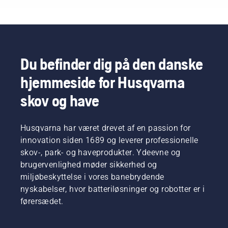
bedste
overophedes,
at skifte
skov- og
når du
olie
parkfagfolk
saver, og
oftere
i deres
for at
under
respektive
sikre, at
støvede
lande.
den
og
Du befinder dig på den danske
De er
bevæger
snavsede
hjemmeside for Husqvarna
vores H-
sig
forhold.
team.
omkring
Der er to
skov og have
Og de er
sværdet
måder at
vores
uden
tømme
mest
friktion.
olien af
Husqvarna har været drevet af en passion for
krævende
Dette
på, som
brugere.
innovation siden 1689 og leverer professionelle
forlænger
begge
både
vises i
skov-, park- og haveprodukter. Ydeevne og
sværdets
denne
brugervenlighed møder sikkerhed og
og
video.
miljøbeskyttelse i vores banebrydende
kædens
nyskabelser, hvor batteriløsninger og robotter er i
levetid.
førersædet.
Følg
instruktionerne
i denne