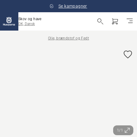
Se kampagner
Skov og have
DK, Dansk
Olie, brændstof og Fedt
1/1