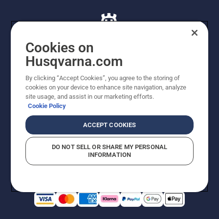
Cookies on
Husqvarna.com
© Husqvarna AB (publ). Alle rettigheder forbeholdes. De
By clicking “Accept Cookies”, you agree to the storing of
viste priser er vejledende udsalgspriser. Der tages
cookies on your device to enhance site navigation, analyze
forbehold for stave- og trykfejl samt prisændringer. Vi
site usage, and assist in our marketing efforts.
stræber efter at have så nøjagtige oplysningerne på
Cookie Policy
dette websted som muligt. Alle anførte priser er
vejledende udsalgspriser (inkl. moms), medmindre
ACCEPT COOKIES
produktet kan købes direkte.
Cookiepolitik
Anvendelsesvilkår
DO NOT SELL OR SHARE MY PERSONAL
Bekendtgørelse vedr. beskyttelse af personlige oplysninger
INFORMATION
Imprint
Rapporter formodede overtrædelser