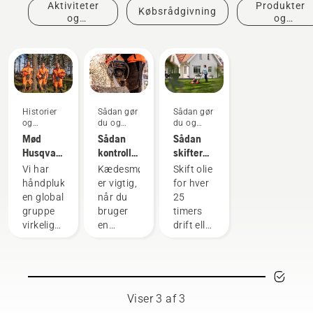
Aktiviteter
Produkter
Købsrådgivning
og
og
begivenheder
innovationer
Historier
Sådan gør
Sådan gør
og
du og
du og
inspiration
vejledninger
vejledninger
Mød
Sådan
Sådan
Husqvarna
kontrollerer
skifter
H-
du, at
du olien i
Vi har
Kædesmøring
Skift olie
teamet -
kædesmøringen
din
håndplukket
er vigtig,
for hver
vores
fungerer
Husqvarna-
en global
når du
25
mest
på din
plæneklipper
gruppe
bruger
timers
krævende
kædesav
virkelig
en
drift eller
brugere
dygtige
kædesav,
én gang
og
for at
hver
respekterede
undgå at
sæson.
ambassadører
kæden
Det kan
blandt
på
være
Viser 3 af 3
de
kædesaven
nødvendigt