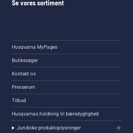
Se vores sortiment
korte
video for
at få at
vide,
hvordan
du
kontrollerer,
at
Husqvarna MyPages
smøresystemet
til kæden
Butikssøger
på din
kædesav
fungerer
Kontakt os
korrekt.
Kontrollér
Presserum
først
olieniveauet.
Tilbud
Start
kædesaven,
Husqvarnas holdning til bæredygtighed
og sørg
for, at
kædebremsen
Juridiske produktoplysninger
er slået