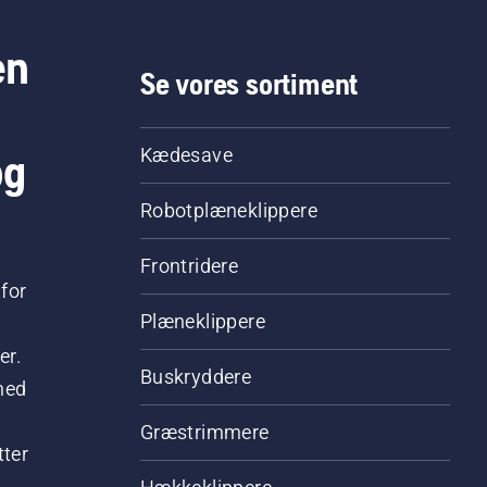
en
Se vores sortiment
og
Kædesave
Robotplæneklippere
Frontridere
for
Plæneklippere
er.
Buskryddere
hed
Græstrimmere
tter