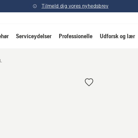
Tilmeld dig vores nyhedsbrev
ehør
Serviceydelser
Professionelle
Udforsk og lær
L