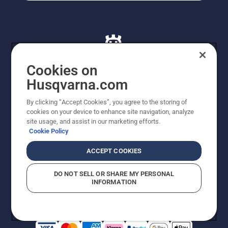
Cookies on
Husqvarna.com
© Husqvarna AB (publ). Alle rettigheder forbeholdes. De
By clicking “Accept Cookies”, you agree to the storing of
viste priser er vejledende udsalgspriser. Der tages
cookies on your device to enhance site navigation, analyze
forbehold for stave- og trykfejl samt prisændringer. Vi
site usage, and assist in our marketing efforts.
stræber efter at have så nøjagtige oplysningerne på
Cookie Policy
dette websted som muligt. Alle anførte priser er
vejledende udsalgspriser (inkl. moms), medmindre
ACCEPT COOKIES
produktet kan købes direkte.
Cookiepolitik
Anvendelsesvilkår
DO NOT SELL OR SHARE MY PERSONAL
Bekendtgørelse vedr. beskyttelse af personlige oplysninger
INFORMATION
Imprint
Rapporter formodede overtrædelser