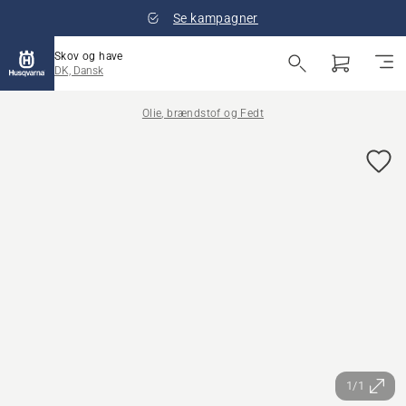
Se kampagner
Skov og have
DK, Dansk
Olie, brændstof og Fedt
1/1