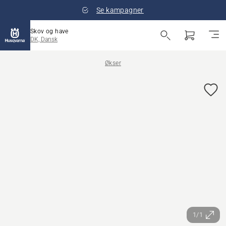
Se kampagner
Skov og have
DK, Dansk
Økser
1/1