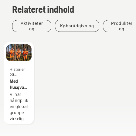
Relateret indhold
Aktiviteter
Produkter
Købsrådgivning
og
og
begivenheder
innovationer
Historier
og
inspiration
Mød
Husqvarna
H-
Vi har
teamet -
håndplukket
vores
en global
mest
gruppe
krævende
virkelig
brugere
dygtige
og