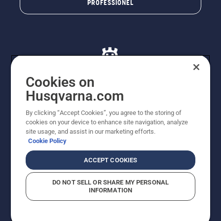
PROFESSIONEL
Cookies on
Husqvarna.com
© Husqvarna AB (publ). Alle rettigheder forbeholdes. De
By clicking “Accept Cookies”, you agree to the storing of
viste priser er vejledende udsalgspriser. Der tages
cookies on your device to enhance site navigation, analyze
forbehold for stave- og trykfejl samt prisændringer. Vi
site usage, and assist in our marketing efforts.
stræber efter at have så nøjagtige oplysningerne på
Cookie Policy
dette websted som muligt. Alle anførte priser er
vejledende udsalgspriser (inkl. moms), medmindre
ACCEPT COOKIES
produktet kan købes direkte.
Cookiepolitik
Anvendelsesvilkår
DO NOT SELL OR SHARE MY PERSONAL
Bekendtgørelse vedr. beskyttelse af personlige oplysninger
INFORMATION
Imprint
Rapporter formodede overtrædelser