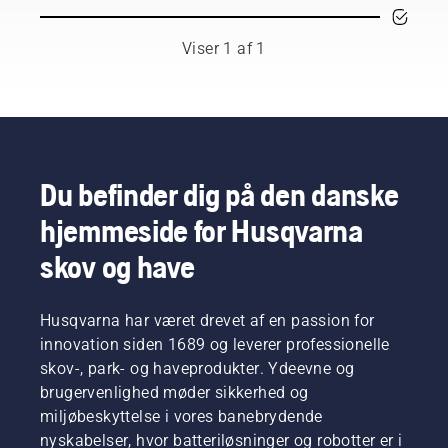
respekterede
ambassadører
blandt
Viser 1 af 1
de
bedste
skov- og
parkfagfolk
i deres
respektive
lande.
Du befinder dig på den danske
De er
hjemmeside for Husqvarna
vores H-
team.
skov og have
Og de er
vores
mest
Husqvarna har været drevet af en passion for
krævende
brugere.
innovation siden 1689 og leverer professionelle
skov-, park- og haveprodukter. Ydeevne og
brugervenlighed møder sikkerhed og
miljøbeskyttelse i vores banebrydende
nyskabelser, hvor batteriløsninger og robotter er i