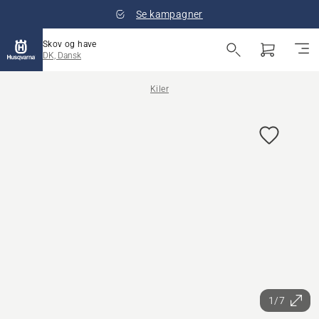
Se kampagner
Skov og have
DK, Dansk
Kiler
1/7