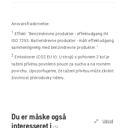
Ansvarsfraskrivelse:
1
Effekt
:
"Benzindrevne produkter - effektudgang iht.
ISO 7293. Batteridrevne produkter - målt effektudgang
sammenlignelig med benzindrevne produkter."
2
Emissioner (CO2 EU V)
:
U strojů s pohonem 2 kol je
tažení přívěsu povoleno pouze za sucha a na rovném
povrchu. Upozorňujeme, že tažení přívěsu může zkrátit
životnost převodovky rideru.
Du er måske også
Udvid
interesseret i
(
5
)