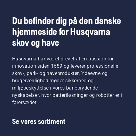
din sav
der
begyndelsen
vil
klar til
betyder
af 2023
hjælpe
indsats.
noget,
lanceres
dig med
Du befinder dig på den danske
når du
to nye
at vælge
vælger,
benzindrevne
hjemmeside for Husqvarna
den
hvilken
40 cc-
rigtige
sav der
skov og have
kædesave,
størrelse
passer
Husqvarna
og den
perfekt
540 XP®
rigtige
til dig.
Husqvarna har været drevet af en passion for
Mark III
type
og
innovation siden 1689 og leverer professionelle
kædesav.
Husqvarna
skov-, park- og haveprodukter. Ydeevne og
T540
brugervenlighed møder sikkerhed og
XP®
miljøbeskyttelse i vores banebrydende
Mark III.
nyskabelser, hvor batteriløsninger og robotter er i
førersædet.
Se vores sortiment