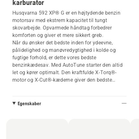
karburator
Husqvarna 592 XP® G er en højtydende benzin
motorsav med ekstrem kapacitet til tungt
skovarbejde. Opvarmede håndtag forbedrer
komforten og giver et mere sikkert greb.
Når du ønsker det bedste inden for ydeevne,
pålidelighed og manøvredygtighed i kolde og
fugtige forhold, er dette vores bedste
benzinkædesav. Med AutoTune starter den altid
let og kører optimalt. Den kraftfulde X-Torq®-
motor og X-Cut®-kæderne giver den bedste
skærekapacitet i sin klasse. Fås med op til 36-
tommers sværd X-Tough™ eller X-Tough™ Light.
Egenskaber