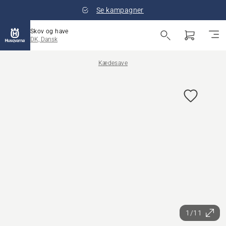
Se kampagner
Skov og have
DK, Dansk
Kædesave
1/11