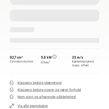
92,7 cm³
5,6 kW
23 m/s
Cylindervolumen
Kædehastighed,
1
Effekt
maks. effekt
Klassens bedste skæreevne
Klassens bedste power og vægt-forhold
Nem start og afgørende pålidelighed
Vis alle egenskaber