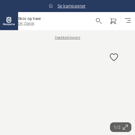
Se kampagner
Skov og have
DK, Dansk
Hækkeklippere
1/2