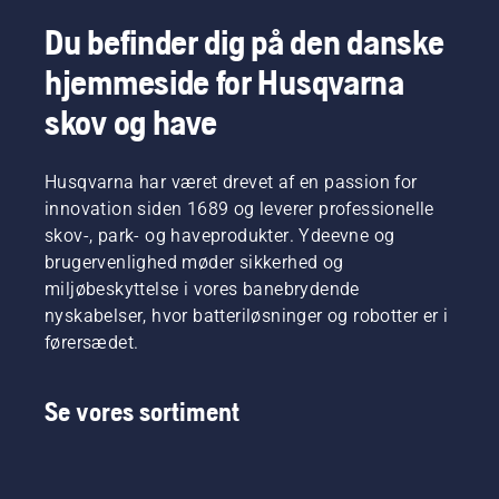
Læs
inden for
mere
Du befinder dig på den danske
batterier
nedenfor
op på et
hjemmeside for Husqvarna
om,
helt nyt
hvad du
niveau",
skov og have
skal
siger
tænke
Johan
over, når
Svennung,
Husqvarna har været drevet af en passion for
du køber
produktchef
innovation siden 1689 og leverer professionelle
en
for
hækkeklipper.
skov-, park- og haveprodukter. Ydeevne og
håndholdt
brugervenlighed møder sikkerhed og
elektrisk
miljøbeskyttelse i vores banebrydende
udstyr
og
nyskabelser, hvor batteriløsninger og robotter er i
batterier
førersædet.
hos
Husqvarna.
Se vores sortiment