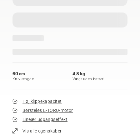
60 cm
4,8 kg
Knivlængde
Vægt uden batteri
Høj klippekapacitet
Børsteløs E-TORQ-motor
Lineær udgangseffekt
Vis alle egenskaber