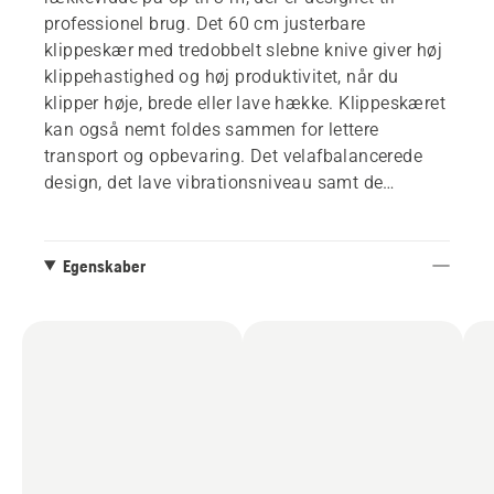
professionel brug. Det 60 cm justerbare
klippeskær med tredobbelt slebne knive giver høj
klippehastighed og høj produktivitet, når du
klipper høje, brede eller lave hække. Klippeskæret
kan også nemt foldes sammen for lettere
transport og opbevaring. Det velafbalancerede
design, det lave vibrationsniveau samt de
ergonomiske håndtag og den intuitive
brugergrænseflade giver komfortabel brug i lange
og krævende arbejdstimer. IPX4-standard til brug
Egenskaber
i al slags vejr og et aktivt batterikølesystem sikrer
høj oppetid. Integrerede tilslutningsmuligheder
giver nem forbindelse til digitale tjenester som
Husqvarna Fleet Services™. Batteri og oplader
medfølger ikke.