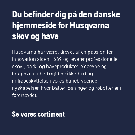
fodboldklub.
motoren.
Aktivér
Du befinder dig på den danske
chokeren,
og træk i
hjemmeside for Husqvarna
startkablet,
indtil
skov og have
motoren
tænder.
Når
Husqvarna har været drevet af en passion for
motoren
innovation siden 1689 og leverer professionelle
er
skov-, park- og haveprodukter. Ydeevne og
standset,
brugervenlighed møder sikkerhed og
skal du
deaktivere
miljøbeskyttelse i vores banebrydende
chokeren
nyskabelser, hvor batteriløsninger og robotter er i
og
førersædet.
trække
startkablet
tilbage,
Se vores sortiment
indtil
motoren
starter.
Til sidst