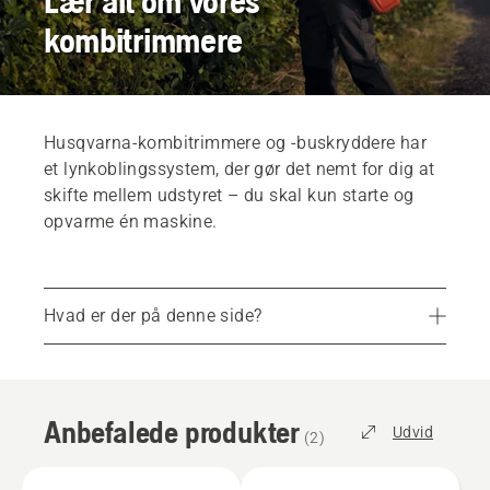
Lær alt om vores
kombitrimmere
Husqvarna-kombitrimmere og -buskryddere har
et lynkoblingssystem, der gør det nemt for dig at
skifte mellem udstyret – du skal kun starte og
opvarme én maskine.
Hvad er der på denne side?
Anbefalede produkter
Serviceydelser
Anbefalede produkter
Reservedele og tilbehør
Udvid
(
2
)
Find din lokale butik