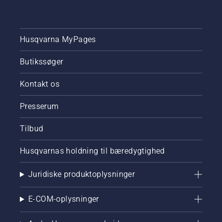
skal du
give
motoren
gas for
Husqvarna MyPages
at opnå
et
Butikssøger
normalt
omdrejningstal.
Kontakt os
Presserum
Tilbud
Husqvarnas holdning til bæredygtighed
Juridiske produktoplysninger
E-COM-oplysninger