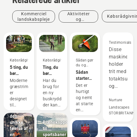
Kommerciel
Aktiviteter
Købsrådgivni
landskabspleje
og
begivenheder
Testimonials
Disse
maskiner
Købsrådgivning
Købsrådgivning
Sådan gør
holder
du og
5 ting, du
Ting, du
vejledninger
trit med
Sådan
bør
bør
starter
totaktsudsty
overveje,
overveje,
Moderne
Har du
du en
før du
før du
Det er
og
græstrimmere
brug for
benzindreven
køber en
køber en
hurtigt
er
en ny
virker
græstrimmer
græstrimmer
buskrydder
og nemt
designet
buskrydder,
bedre
Nurture
at starte
til
der kan
på
Landscapes
Oplev
en
forskellige
rydde et
STORBRITANNI
mange
den
benzindreven
Sportsklubber
arbejdsforhold
stort
unikke
Plæneklippere
græstrimmer.
områder.
og
område,
følelse af
til
Følg de
brugere.
højtvoksende
Sparer
en
sportsbaner
hurtige
Men
græs