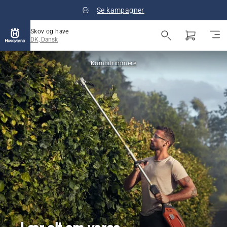
Se kampagner
Skov og have
DK, Dansk
Kombitrimmere