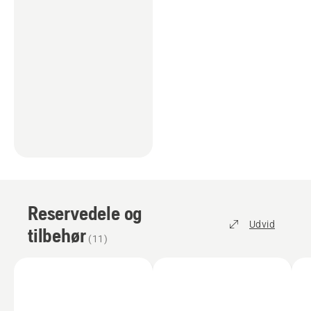
Reservedele og
Udvid
tilbehør
(
11
)