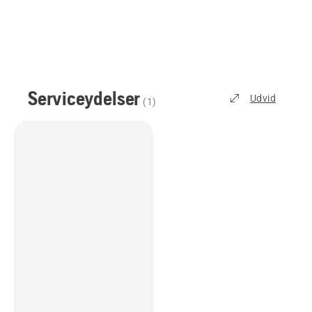
Serviceydelser
Udvid
(
1
)