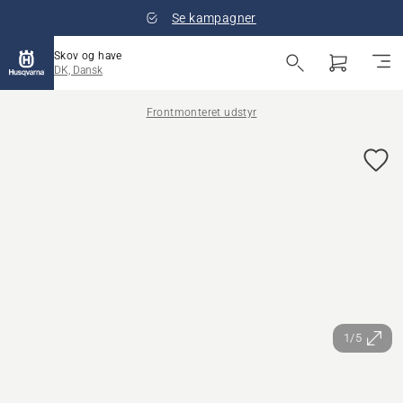
Se kampagner
Skov og have
DK, Dansk
Frontmonteret udstyr
1/5