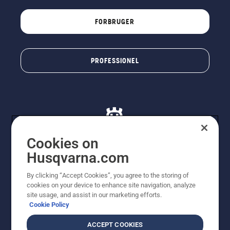
FORBRUGER
PROFESSIONEL
Cookies on
Husqvarna.com
© Husqvarna AB (publ). Alle rettigheder forbeholdes. De
By clicking “Accept Cookies”, you agree to the storing of
viste priser er vejledende udsalgspriser. Der tages
cookies on your device to enhance site navigation, analyze
forbehold for stave- og trykfejl samt prisændringer. Vi
site usage, and assist in our marketing efforts.
stræber efter at have så nøjagtige oplysningerne på
Cookie Policy
dette websted som muligt. Alle anførte priser er
vejledende udsalgspriser (inkl. moms), medmindre
ACCEPT COOKIES