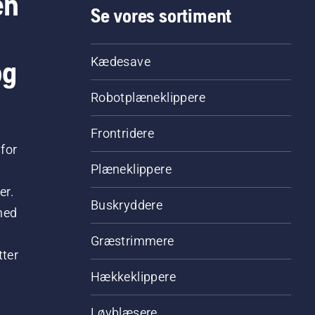
en
Se vores sortiment
og
Kædesave
Robotplæneklippere
Frontridere
for
Plæneklippere
er.
Buskryddere
hed
Græstrimmere
tter
Hækkeklippere
Løvblæsere