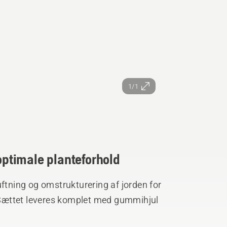
1/1
 optimale planteforhold
uftning og omstrukturering af jorden for
. Sættet leveres komplet med gummihjul