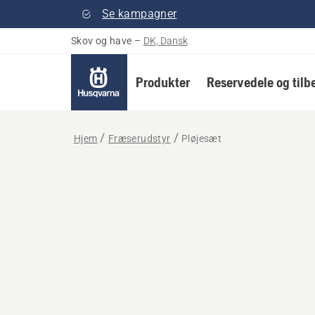
Se kampagner
Skov og have
–
DK, Dansk
Produkter
Reservedele og tilb
Hjem
Fræserudstyr
Pløjesæt